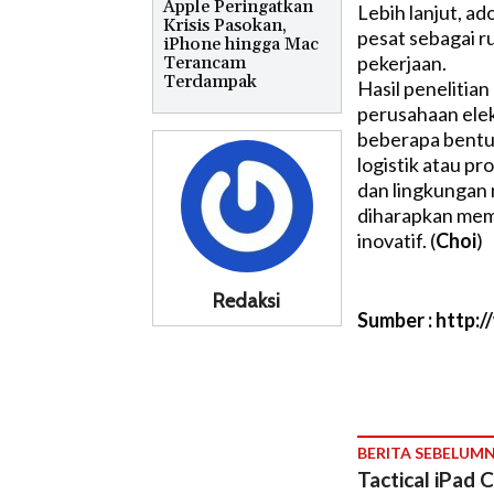
Apple Peringatkan
Lebih lanjut, a
Krisis Pasokan,
pesat sebagai r
iPhone hingga Mac
pekerjaan.
Terancam
Terdampak
Hasil penelitia
perusahaan ele
beberapa bentu
logistik atau pr
dan lingkungan 
diharapkan memp
inovatif. (
Choi
)
Redaksi
Sumber : http:
BERITA SEBELUM
Tactical iPad 