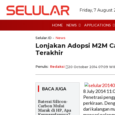
Friday, 7 August
HOME
NEWS
APPLICATIONS
Selular.ID -
News
Lonjakan Adopsi M2M C
Terakhir
Penulis:
Redaksi
20 October 2014 07:09 WI
BACA JUGA
8 July 2014 11:
Penetrasi pengg
Baterai Silicon-
perkiraan. Den
Carbon Mulai
dari kalangan m
Marak di HP, Apa
mencari pelang
Keunggulannya?