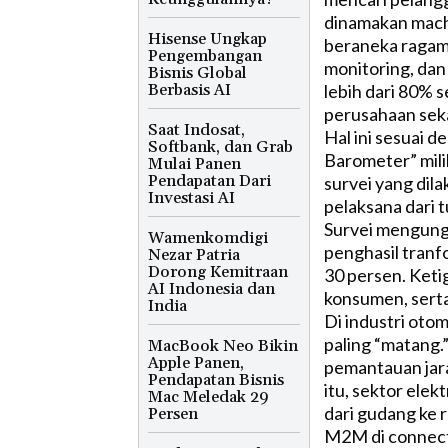
dinamakan mach
Hisense Ungkap
beraneka ragam.
Pengembangan
monitoring, dan
Bisnis Global
Berbasis AI
lebih dari 80% s
perusahaan sek
Saat Indosat,
Hal ini sesuai 
Softbank, dan Grab
Barometer” mili
Mulai Panen
Pendapatan Dari
survei yang dil
Investasi AI
pelaksana dari t
Survei mengungk
Wamenkomdigi
penghasil tranf
Nezar Patria
Dorong Kemitraan
30 persen. Keti
AI Indonesia dan
konsumen, serta 
India
Di industri oto
paling “matang.”
MacBook Neo Bikin
Apple Panen,
pemantauan jara
Pendapatan Bisnis
itu, sektor ele
Mac Meledak 29
dari gudang ke 
Persen
M2M di connecte