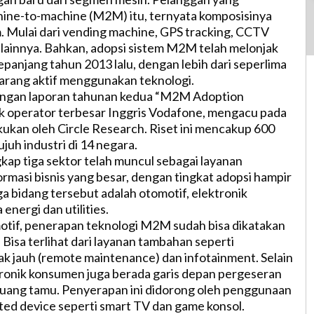
ine-to-machine (M2M) itu, ternyata komposisinya
 Mulai dari vending machine, GPS tracking, CCTV
 lainnya. Bahkan, adopsi sistem M2M telah melonjak
epanjang tahun 2013 lalu, dengan lebih dari seperlima
arang aktif menggunakan teknologi.
dengan laporan tahunan kedua “M2M Adoption
k operator terbesar Inggris Vodafone, mengacu pada
akukan oleh Circle Research. Riset ini mencakup 600
ujuh industri di 14 negara.
ap tiga sektor telah muncul sebagai layanan
ormasi bisnis yang besar, dengan tingkat adopsi hampir
ga bidang tersebut adalah otomotif, elektronik
energi dan utilities.
motif, penerapan teknologi M2M sudah bisa dikatakan
 Bisa terlihat dari layanan tambahan seperti
k jauh (remote maintenance) dan infotainment. Selain
ktronik konsumen juga berada garis depan pergeseran
ruang tamu. Penyerapan ini didorong oleh penggunaan
d device seperti smart TV dan game konsol.