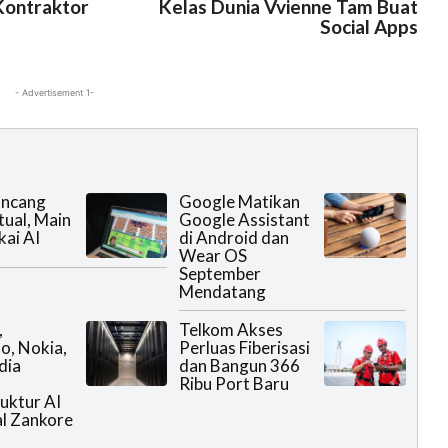
Kontraktor
Kelas Dunia Vvienne Tam Buat
Social Apps
- Advertisement 1-
ncang
Google Matikan
tual, Main
Google Assistant
kai AI
di Android dan
Wear OS
September
Mendatang
,
Telkom Akses
, Nokia,
Perluas Fiberisasi
dia
dan Bangun 366
Ribu Port Baru
ruktur AI
l Zankore