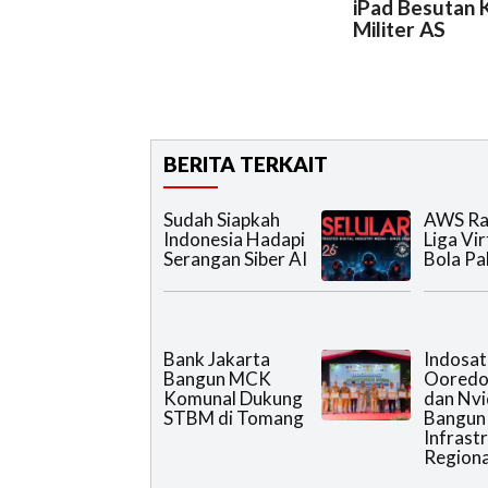
iPad Besutan 
Militer AS
BERITA TERKAIT
Sudah Siapkah
AWS Ra
Indonesia Hadapi
Liga Vir
Serangan Siber AI
Bola Pa
Bank Jakarta
Indosat
Bangun MCK
Ooredoo
Komunal Dukung
dan Nvi
STBM di Tomang
Bangun
Infrast
Regiona