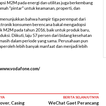
dopsi M2M pada energi dan utilitas juga berkembang
umah “pintar” untuk keamanan, properti, dan
n menunjukkan bahwa hampir tiga perempat dari
ktronik konsumen berencana bakal mengadopsi
k M2M pada tahun 2016, baik untuk produk baru,
oduksi. Diikuti, laju 57 persen dari bidang kesehatan
masih dalam periode yang sama. Perusahaan pun
eroleh lebih banyak manfaat dan menjadi lebih
//www.vodafone.com/
NYA
BERITA SELANJUTNYA
Cover, Casing
WeChat Gaet Perancang