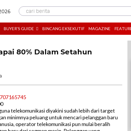
cari berita
 2026
BUYER’S GUIDE
BINCANG EKSEKUTIF
MAGAZINE
FEATUR
apai 80% Dalam Setahun
B
00
una telekomunikasi diyakini sudah lebih dari target
gan minimnya peluang untuk mencari pelanggan baru
anusia, operator telekomunikasi pun mulai beralih
gan baru dari segmen mesin. Pelanggan yang