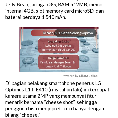
Jelly Bean, jaringan 3G, RAM 512MB, memori
internal 4GB, slot memory card microSD, dan
baterai berdaya 1.540 mAh.
Baca Selengkapnya
arrow_forward_ios
Powered by 
GliaStudios
Di bagian belakang smartphone penerus LG
M
Optimus L1 II E410 (rilis tahun lalu) ini terdapat
u
kamera utama 2MP yang mempunyai fitur
t
menarik bernama “cheese shot”, sehingga
e
pengguna bisa menjepret foto hanya dengan
bilang “cheese.”