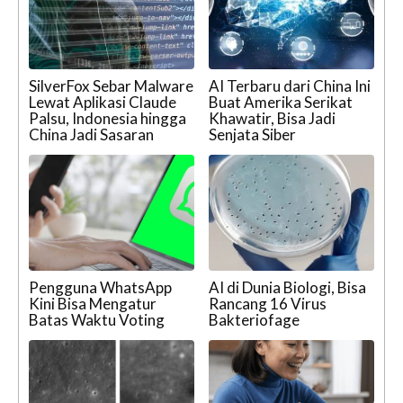
SilverFox Sebar Malware
AI Terbaru dari China Ini
Lewat Aplikasi Claude
Buat Amerika Serikat
Palsu, Indonesia hingga
Khawatir, Bisa Jadi
China Jadi Sasaran
Senjata Siber
Pengguna WhatsApp
AI di Dunia Biologi, Bisa
Kini Bisa Mengatur
Rancang 16 Virus
Batas Waktu Voting
Bakteriofage