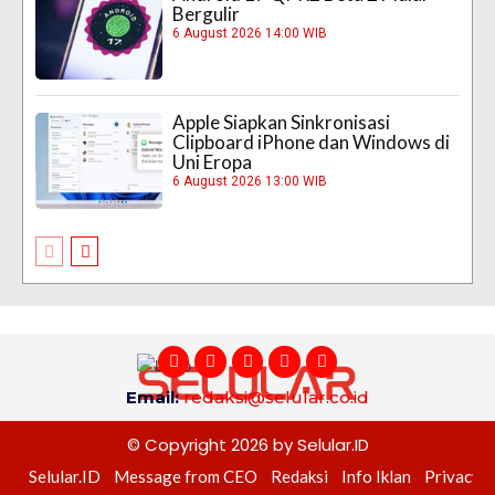
Bergulir
6 August 2026 14:00 WIB
Apple Siapkan Sinkronisasi
Clipboard iPhone dan Windows di
Uni Eropa
6 August 2026 13:00 WIB
Email:
redaksi@selular.co.id
© Copyright 2026 by Selular.ID
Selular.ID
Message from CEO
Redaksi
Info Iklan
Privacy P