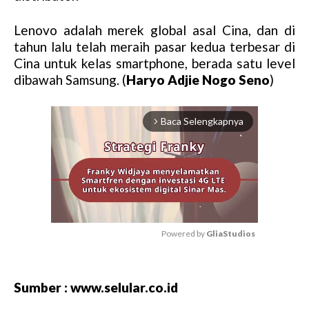
Lenovo adalah merek global asal Cina, dan di
tahun lalu telah meraih pasar kedua terbesar di
Cina untuk kelas smartphone, berada satu level
dibawah Samsung. (
Haryo Adjie Nogo Seno
)
Baca Selengkapnya
arrow_forward_ios
Powered by 
GliaStudios
M
u
Sumber : www.selular.co.id
t
e