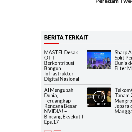
Peredam Twe
BERITA TERKAIT
MASTEL Desak
Sharp A
OTT
Split P
Berkontribusi
Dunia 
Bangun
Filter 
Infrastruktur
Digital Nasional
AI Mengubah
Telkom
Dunia,
Tanam 2
Teruangkap
Mangro
01:03:50
Rencana Besar
Jepara 
NVIDIA! –
Mangga
Bincang Eksekutif
Eps.17