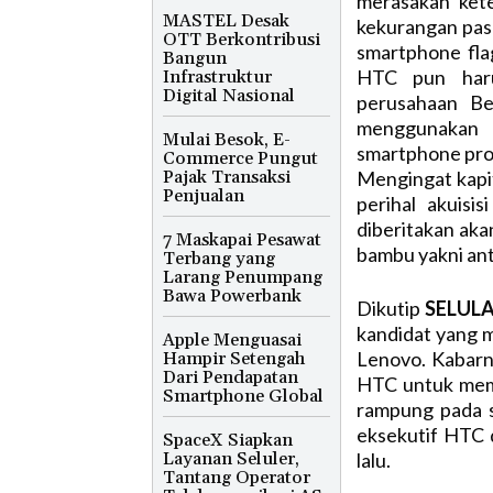
merasakan kete
MASTEL Desak
kekurangan pas
OTT Berkontribusi
smartphone fla
Bangun
HTC pun haru
Infrastruktur
Digital Nasional
perusahaan Be
menggunakan 
Mulai Besok, E-
smartphone pro
Commerce Pungut
Pajak Transaksi
Mengingat kapi
Penjualan
perihal akuis
diberitakan akan
7 Maskapai Pesawat
bambu yakni an
Terbang yang
Larang Penumpang
Bawa Powerbank
Dikutip
SELULA
kandidat yang m
Apple Menguasai
Lenovo. Kabar
Hampir Setengah
Dari Pendapatan
HTC untuk memb
Smartphone Global
rampung pada 
eksekutif HTC 
SpaceX Siapkan
Layanan Seluler,
lalu.
Tantang Operator