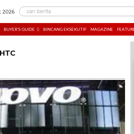
cari berita
t 2026
BUYER’S GUIDE
BINCANG EKSEKUTIF
MAGAZINE
FEATUR
 HTC
B