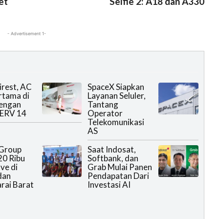
et
Selfie 2: A18 dan A330
- Advertisement 1-
irest, AC
SpaceX Siapkan
ertama di
Layanan Seluler,
dengan
Tantang
MERV 14
Operator
Telekomunikasi
AS
Group
Saat Indosat,
0 Ribu
Softbank, dan
ve di
Grab Mulai Panen
dan
Pendapatan Dari
rai Barat
Investasi AI