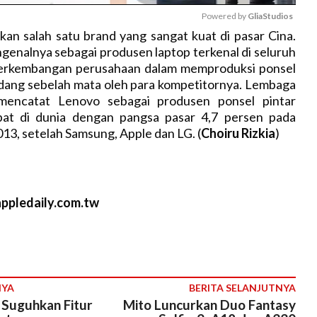
Powered by 
GliaStudios
an salah satu brand yang sangat kuat di pasar Cina.
ngenalnya sebagai produsen laptop terkenal di seluruh
M
perkembangan perusahaan dalam memproduksi ponsel
u
ndang sebelah mata oleh para kompetitornya. Lembaga
t
 mencatat Lenovo sebagai produsen ponsel pintar
e
pat di dunia dengan pangsa pasar 4,7 persen pada
013, setelah Samsung, Apple dan LG. (
Choiru Rizkia
)
ppledaily.com.tw
NYA
BERITA SELANJUTNYA
 Suguhkan Fitur
Mito Luncurkan Duo Fantasy