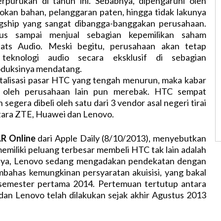
rpurukan di tahun ini. Sebabnya, dipengaruhi oleh
okan bahan, pelanggaran paten, hingga tidak lakunya
gship yang sangat dibangga-banggakan perusahaan.
s sampai menjual sebagian kepemilikan saham
ats Audio. Meski begitu, perusahaan akan tetap
teknologi audio secara eksklusif di sebagian
duksinya mendatang.
talisasi pasar HTC yang tengah menurun, maka kabar
isi oleh perusahaan lain pun merebak. HTC sempat
 segera dibeli oleh satu dari 3 vendor asal negeri tirai
tara ZTE, Huawei dan Lenovo.
R Online
dari Apple Daily (8/10/2013), menyebutkan
emiliki peluang terbesar membeli HTC tak lain adalah
nya, Lenovo sedang mengadakan pendekatan dengan
ahas kemungkinan persyaratan akuisisi, yang bakal
semester pertama 2014. Pertemuan tertutup antara
dan Lenovo telah dilakukan sejak akhir Agustus 2013