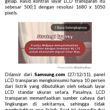
gelap. Rasio kontras layar LCD transparan itu
sebesar 500:1 dengan resolusi 1680 x 1050
pixels.
Baca Selengkapnya
arrow_forward_ios
Powered by 
GliaStudios
Dilansir dari
Samsung.com
(27/12/11), panel
M
LCD transparan mengkonsumsi hanya 10 persen
u
dari listrik yang dibutuhkan oleh sebuah layar
t
LCD standar ukuran setara. Pasalnya, LCD
e
transparan memanfaatkan sumber cahaya dari
lingkungan di sekitarnya, sehingga tidak
membutuhkan arus listrik. Saat ini, tersedia dua