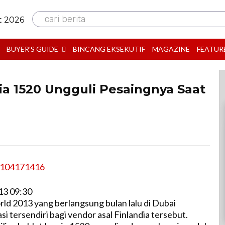
cari berita
t 2026
BUYER’S GUIDE
BINCANG EKSEKUTIF
MAGAZINE
FEATUR
ia 1520 Ungguli Pesaingnya Saat
B
13 09:30
ld 2013 yang berlangsung bulan lalu di Dubai
 tersendiri bagi vendor asal Finlandia tersebut.