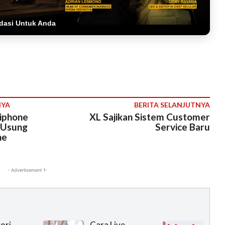
dasi Untuk Anda
NYA
BERITA SELANJUTNYA
tiphone
XL Sajikan Sistem Customer
 Usung
Service Baru
ne
- Advertisement 1-
ori
Cara Live