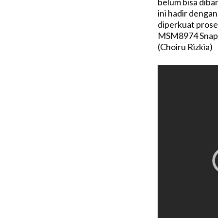
belum bisa dib
ini hadir denga
diperkuat pros
MSM8974 Snapd
(Choiru Rizkia)