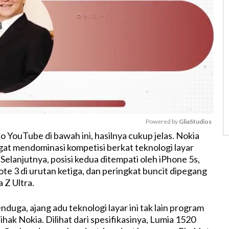
Powered by 
GliaStudios
o YouTube di bawah ini, hasilnya cukup jelas. Nokia
at mendominasi kompetisi berkat teknologi layar
M
. Selanjutnya, posisi kedua ditempati oleh iPhone 5s,
u
ote 3 di urutan ketiga, dan peringkat buncit dipegang
t
a Z Ultra.
e
duga, ajang adu teknologi layar ini tak lain program
ihak Nokia. Dilihat dari spesifikasinya, Lumia 1520