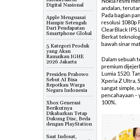
Nokia resmi mer
Digital Nasional
andalan, teruta
Pada bagian pane
Apple Menguasai
resolusi 1080p 
Hampir Setengah
Dari Pendapatan
ClearBlack IPS 
Smartphone Global
Berkat teknologi
bawah sinar mat
5 Kategori Produk
yang Akan
Ramaikan IGHE
Dalam sebuah te
2026 Jakarta
premium dijejer
Lumia 1520. Ta
Presiden Prabowo
Sebut AI Bisa
Xperia Z Ultra,
Repotkan Warga
sangat simple, 
Negara Indonesia
pencahayaan – y
100%.
Xbox Generasi
Berikutnya
Dikabarkan Tetap
Dukung Disc, Beda
dengan PlayStation
Saat Indosat,