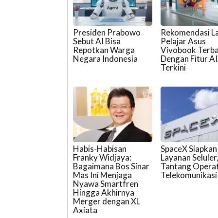
Presiden Prabowo
Rekomendasi L
Sebut AI Bisa
Pelajar Asus
Repotkan Warga
Vivobook Terb
Negara Indonesia
Dengan Fitur AI
Terkini
Habis-Habisan
SpaceX Siapkan
Franky Widjaya:
Layanan Seluler
Bagaimana Bos Sinar
Tantang Opera
Mas Ini Menjaga
Telekomunikasi
Nyawa Smartfren
Hingga Akhirnya
Merger dengan XL
Axiata