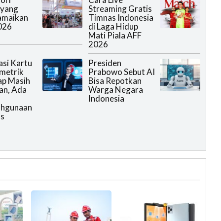
 yang
Streaming Gratis
amaikan
Timnas Indonesia
026
di Laga Hidup
Mati Piala AFF
2026
asi Kartu
Presiden
metrik
Prabowo Sebut AI
ap Masih
Bisa Repotkan
an, Ada
Warga Negara
Indonesia
ahgunaan
as