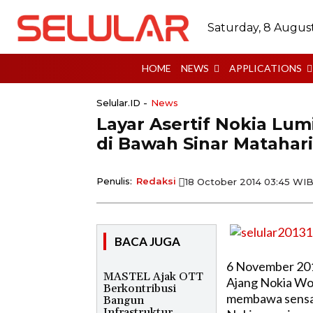
Saturday, 8 Augus
HOME
NEWS
APPLICATIONS
Selular.ID -
News
Layar Asertif Nokia Lum
di Bawah Sinar Matahari
Penulis:
Redaksi
18 October 2014 03:45 WI
BACA JUGA
6 November 20
MASTEL Ajak OTT
Ajang Nokia Wor
Berkontribusi
membawa sensasi
Bangun
Infrastruktur