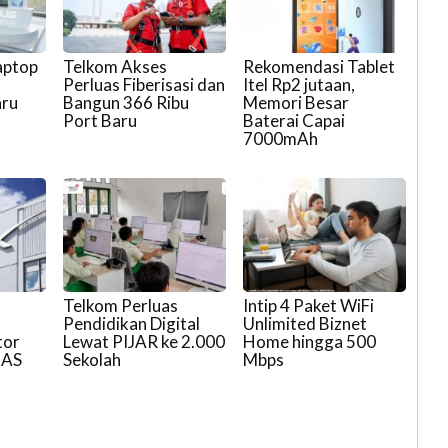
aptop
Telkom Akses
Rekomendasi Tablet
Perluas Fiberisasi dan
Itel Rp2 jutaan,
aru
Bangun 366 Ribu
Memori Besar
Port Baru
Baterai Capai
7000mAh
Telkom Perluas
Intip 4 Paket WiFi
,
Pendidikan Digital
Unlimited Biznet
tor
Lewat PIJAR ke 2.000
Home hingga 500
 AS
Sekolah
Mbps