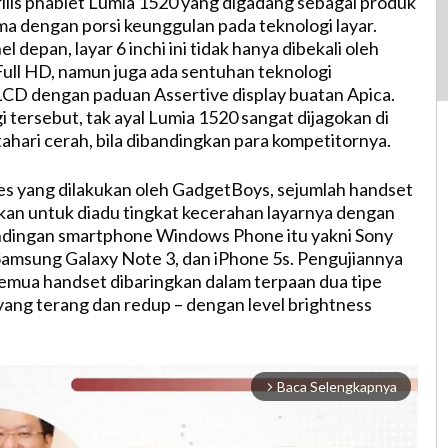
ilis phablet Lumia 1520 yang digadang sebagai produk
ma dengan porsi keunggulan pada teknologi layar.
l depan, layar 6 inchi ini tidak hanya dibekali oleh
Full HD, namun juga ada sentuhan teknologi
LCD dengan paduan Assertive display buatan Apica.
 tersebut, tak ayal Lumia 1520 sangat dijagokan di
ahari cerah, bila dibandingkan para kompetitornya.
s yang dilakukan oleh GadgetBoys, sejumlah handset
kan untuk diadu tingkat kecerahan layarnya dengan
ndingan smartphone Windows Phone itu yakni Sony
 Samsung Galaxy Note 3, dan iPhone 5s. Pengujiannya
semua handset dibaringkan dalam terpaan dua tipe
ang terang dan redup – dengan level brightness
Baca Selengkapnya
arrow_forward_ios