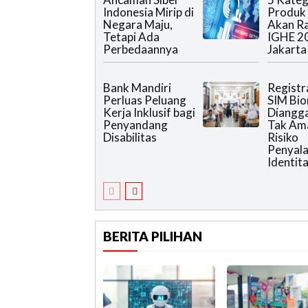
Indonesia Mirip di
Produk
Negara Maju,
Akan R
Tetapi Ada
IGHE 2
Perbedaannya
Jakarta
Bank Mandiri
Registr
Perluas Peluang
SIM Bio
Kerja Inklusif bagi
Diangg
Penyandang
Tak Am
Disabilitas
Risiko
Penyal
Identit
BERITA PILIHAN