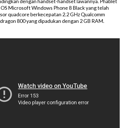
andingkan dengan handset-handset lawannya. Phablet
n OS Microsoft Windows Phone 8 Black yang telah
esor quadcore berkecepatan 2.2 GHz Qualcomm
ragon 800 yang dipadukan dengan 2 GB RAM.