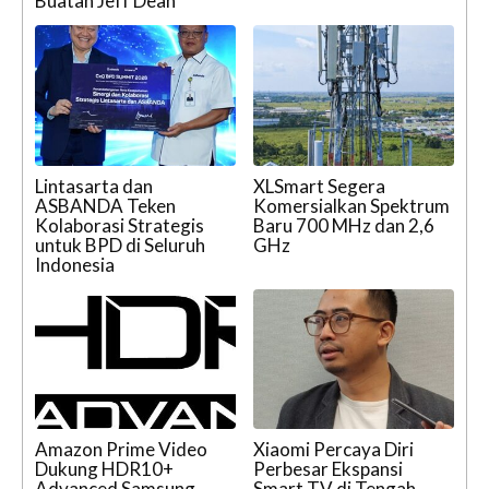
Buatan Jeff Dean
Lintasarta dan
XLSmart Segera
ASBANDA Teken
Komersialkan Spektrum
Kolaborasi Strategis
Baru 700 MHz dan 2,6
untuk BPD di Seluruh
GHz
Indonesia
Amazon Prime Video
Xiaomi Percaya Diri
Dukung HDR10+
Perbesar Ekspansi
Advanced Samsung
Smart TV di Tengah