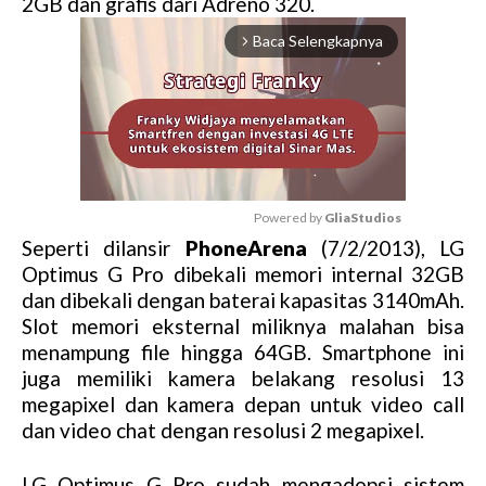
2GB dan grafis dari Adreno 320.
Baca Selengkapnya
arrow_forward_ios
Powered by 
GliaStudios
Seperti dilansir
PhoneArena
(7/2/2013), LG
M
Optimus G Pro dibekali memori internal 32GB
u
dan dibekali dengan baterai kapasitas 3140mAh.
t
Slot memori eksternal miliknya malahan bisa
e
menampung file hingga 64GB. Smartphone ini
juga memiliki kamera belakang resolusi 13
megapixel dan kamera depan untuk video call
dan video chat dengan resolusi 2 megapixel.
LG Optimus G Pro sudah mengadopsi sistem