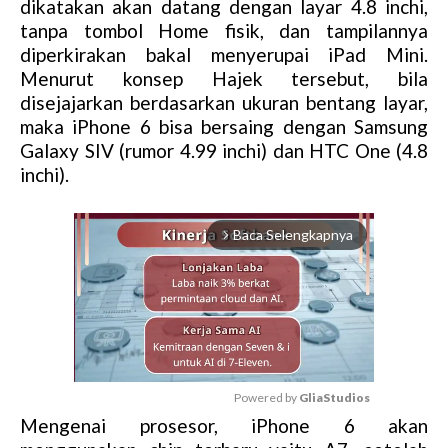
dikatakan akan datang dengan layar 4.8 inchi,
tanpa tombol Home fisik, dan tampilannya
diperkirakan bakal menyerupai iPad Mini.
Menurut konsep Hajek tersebut, bila
disejajarkan berdasarkan ukuran bentang layar,
maka iPhone 6 bisa bersaing dengan Samsung
Galaxy SIV (rumor 4.99 inchi) dan HTC One (4.8
inchi).
Baca Selengkapnya
arrow_forward_ios
Powered by 
GliaStudios
Mengenai prosesor, iPhone 6 akan
M