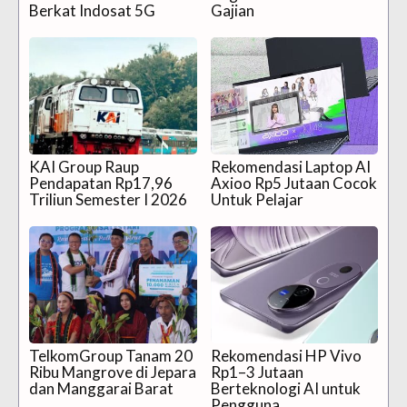
Berkat Indosat 5G
Gajian
KAI Group Raup
Rekomendasi Laptop AI
Pendapatan Rp17,96
Axioo Rp5 Jutaan Cocok
Triliun Semester I 2026
Untuk Pelajar
TelkomGroup Tanam 20
Rekomendasi HP Vivo
Ribu Mangrove di Jepara
Rp1–3 Jutaan
dan Manggarai Barat
Berteknologi AI untuk
Pengguna