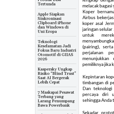
Tertunda
melacak bagasi 
Koper bernam
Apple Siapkan
Airbus bekerja
Sinkronisasi
Clipboard iPhone
koper asal Je
dan Windows di
jaringan selula
Uni Eropa
untuk merek
menyambungkan
Teknologi
Keselamatan Jadi
(pairing), ser
Fokus Baru Industri
perjalanan p
Otomotif di GIIAS
menunjukkan 
2026
pemiliknya jika 
Kaspersky Ungkap
Risiko “Blind Trust”
Kepintaran kope
Saat AI Bergerak
Lebih Cepat
timbangan di 
Dan teknologi
7 Maskapai Pesawat
percaya diri 
Terbang yang
sehingga Anda 
Larang Penumpang
Bawa Powerbank
Sekadar protot