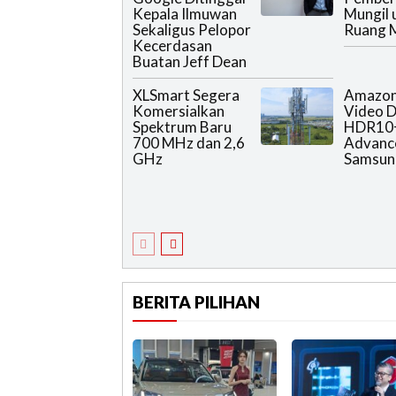
Kepala Ilmuwan
Mungil 
Sekaligus Pelopor
Ruang M
Kecerdasan
Buatan Jeff Dean
XLSmart Segera
Amazon
Komersialkan
Video 
Spektrum Baru
HDR10
700 MHz dan 2,6
Advanc
GHz
Samsun
BERITA PILIHAN