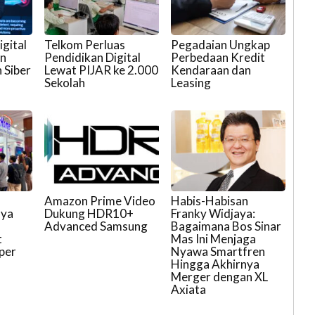
gital
Telkom Perluas
Pegadaian Ungkap
an
Pendidikan Digital
Perbedaan Kredit
 Siber
Lewat PIJAR ke 2.000
Kendaraan dan
Sekolah
Leasing
p
Amazon Prime Video
Habis-Habisan
aya
Dukung HDR10+
Franky Widjaya:
Advanced Samsung
Bagaimana Bos Sinar
t
Mas Ini Menjaga
per
Nyawa Smartfren
Hingga Akhirnya
Merger dengan XL
Axiata