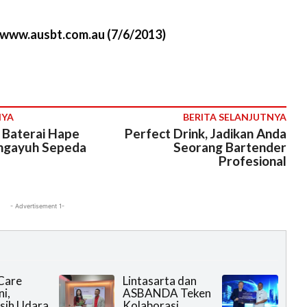
M
//www.ausbt.com.au (7/6/2013)
u
t
e
NYA
BERITA SELANJUTNYA
 Baterai Hape
Perfect Drink, Jadikan Anda
ngayuh Sepeda
Seorang Bartender
Profesional
- Advertisement 1-
Care
Lintasarta dan
i,
ASBANDA Teken
sih Udara
Kolaborasi