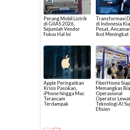
Perang Mobil Listrik
Transformasi Di
di GIIAS 2026,
di Indonesia Ki
Sejumlah Vendor
Pesat, Ancaman
Fokus Hal Ini
Ikut Meningkat
Apple Peringatkan
FiberHome Sia
Krisis Pasokan,
Memangkas Bi
iPhone hingga Mac
Operasional
Terancam
Operator Lewa
Terdampak
Teknologi AI Su
Efisien