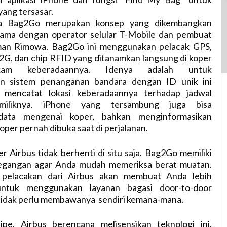
yang tersasar.
a Bag2Go merupakan konsep yang dikembangkan
sama dengan operator selular T-Mobile dan pembuat
rman Rimowa. Bag2Go ini menggunakan pelacak GPS,
r 2G, dan chip RFID yang ditanamkan langsung di koper
am keberadaannya. Idenya adalah untuk
 sistem penanganan bandara dengan ID unik ini
ta mencatat lokasi keberadaannya terhadap jadwal
emiliknya. iPhone yang tersambung juga bisa
data mengenai koper, bahkan menginformasikan
koper pernah dibuka saat di perjalanan.
r Airbus tidak berhenti di situ saja. Bag2Go memiliki
pegangan agar Anda mudah memeriksa berat muatan.
 pelacakan dari Airbus akan membuat Anda lebih
untuk menggunakan layanan bagasi door-to-door
tidak perlu membawanya sendiri kemana-mana.
ipe, Airbus berencana melisensikan teknologi ini.