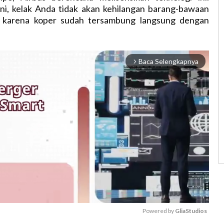
ni, kelak Anda tidak akan kehilangan barang-bawaan
ra karena koper sudah tersambung langsung dengan
Baca Selengkapnya
arrow_forward_ios
Powered by 
GliaStudios