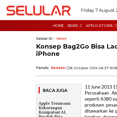
Friday, 7 August
HOME
NEWS
APPLICATIONS
Selular.ID -
News
Konsep Bag2Go Bisa Lac
iPhone
Penulis:
Redaksi
18 October 2014 06:37 WI
11 June 2013 1
BACA JUGA
Perusahaan Ai
seperti A380 su
Apple Terancam
produsen pesaw
Kekurangan
ditawarkan ke 
Komputasi AI,
lengkap denga
Produk Bisa