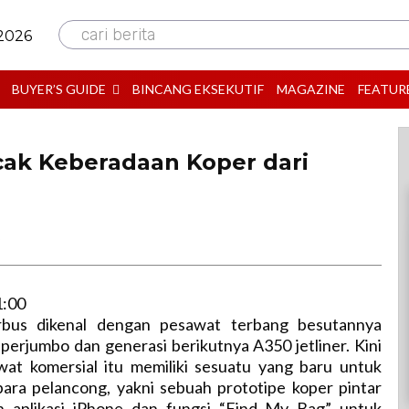
cari berita
 2026
BUYER’S GUIDE
BINCANG EKSEKUTIF
MAGAZINE
FEATUR
ak Keberadaan Koper dari
B
1:00
rbus dikenal dengan pesawat terbang besutannya
perjumbo dan generasi berikutnya A350 jetliner. Kini
at komersial itu memiliki sesuatu yang baru untuk
para pelancong, yakni sebuah prototipe koper pintar
n aplikasi iPhone dan fungsi “Find My Bag” untuk