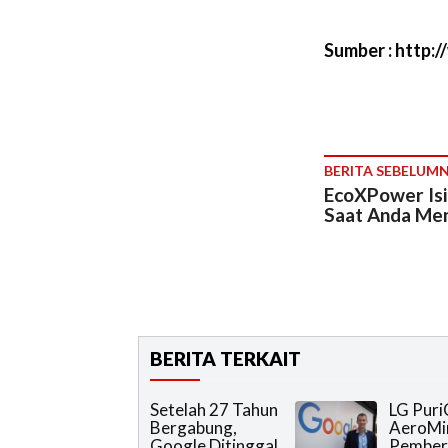
Sumber : http:
BERITA SEBELUM
EcoXPower Isi
Saat Anda Me
BERITA TERKAIT
Setelah 27 Tahun
LG Puri
Bergabung,
AeroMin
Google Ditinggal
Pember