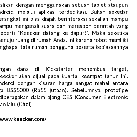
dalikan dengan menggunakan sebuah tablet ataupun
roid, melalui aplikasi terdedikasi. Bukan sekedar
erangkat ini bisa diajak berinteraksi sekalian mampu
mampu mengenali suara dan merespon perintah yang
eperti “Keecker datang ke dapur!”. Maka seketika
nuju ruang di rumah Anda. Ini karena robot memiliki
ghapal tata rumah pengguna beserta kebiasaannya
angan dana di Kickstarter menembus target,
ecker akan dijual pada kuartal keempat tahun ini.
anderol dengan kisaran harga sangat mahal antara
a US$5000 (Rp55 jutaan). Sebelumnya, prototipe
diperagakan dalam ajang CES (Consumer Electronic
 lalu. (
Choi
)
//www.keecker.com/‎