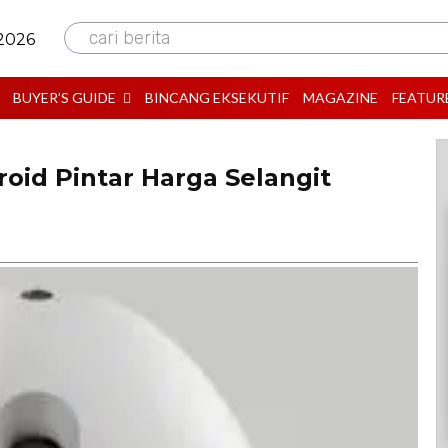
cari berita
 2026
BUYER’S GUIDE
BINCANG EKSEKUTIF
MAGAZINE
FEATUR
oid Pintar Harga Selangit