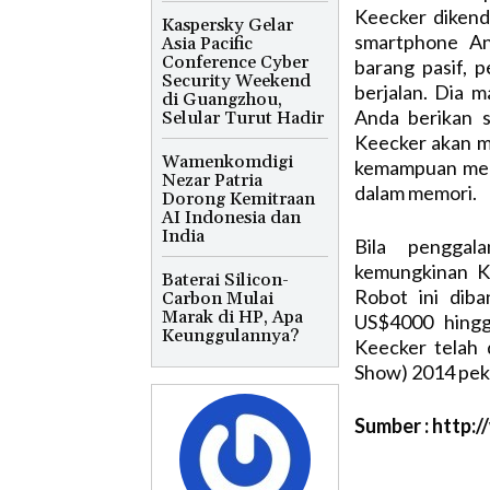
Keecker diken
Kaspersky Gelar
smartphone And
Asia Pacific
Conference Cyber
barang pasif, p
Security Weekend
berjalan. Dia 
di Guangzhou,
Anda berikan s
Selular Turut Hadir
Keecker akan me
Wamenkomdigi
kemampuan men
Nezar Patria
dalam memori.
Dorong Kemitraan
AI Indonesia dan
India
Bila penggal
kemungkinan Ke
Baterai Silicon-
Robot ini dib
Carbon Mulai
Marak di HP, Apa
US$4000 hingg
Keunggulannya?
Keecker telah 
Show) 2014 pekan
Sumber : http: