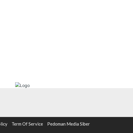
licy
Term Of Service
Pedoman Media Siber