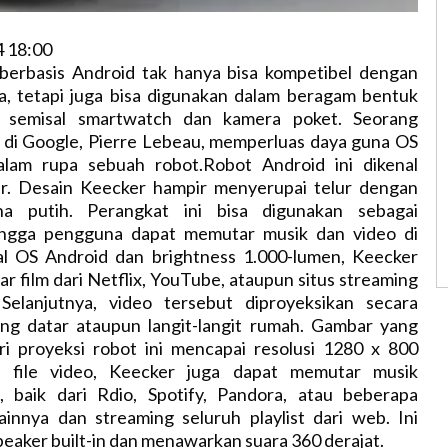
4 18:00
 berbasis Android tak hanya bisa kompetibel dengan
a, tetapi juga bisa digunakan dalam beragam bentuk
a semisal smartwatch dan kamera poket. Seorang
 di Google, Pierre Lebeau, memperluas daya guna OS
alam rupa sebuah robot.Robot Android ini dikenal
r. Desain Keecker hampir menyerupai telur dengan
a putih. Perangkat ini bisa digunakan sebagai
hingga pengguna dapat memutar musik dan video di
l OS Android dan brightness 1.000-lumen, Keecker
r film dari Netflix, YouTube, ataupun situs streaming
 Selanjutnya, video tersebut diproyeksikan secara
dang datar ataupun langit-langit rumah. Gambar yang
ri proyeksi robot ini mencapai resolusi 1280 x 800
ya file video, Keecker juga dapat memutar musik
 baik dari Rdio, Spotify, Pandora, atau beberapa
lainnya dan streaming seluruh playlist dari web. Ini
peaker built-in dan menawarkan suara 360 derajat.