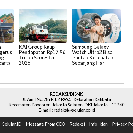
a
KAI Group Raup
Samsung Galaxy
gerus
Pendapatan Rp17,96
Watch Ultra2 Bisa
ng
Triliun Semester I
Pantau Kesehatan
karta
2026
Sepanjang Hari
REDAKSI/BISNIS
Jl. Amil No.28i RT.2 RW.5, Kelurahan Kalibata
Kecamatan Pancoran, Jakarta Selatan, DKI Jakarta - 12740
E-mail : redaksi@selular.co.id
Selular.ID
Message From CEO
Redaksi
Info Iklan
Privacy Po