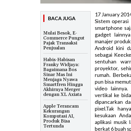
17 January 201
BACA JUGA
Sistem operasi
smartphone saj
Mulai Besok, E-
gadget lainny
Commerce Pungut
manajer produk
Pajak Transaksi
Android kini d
Penjualan
sebagai Keecke
Habis-Habisan
sentuhan warn
Franky Widjaya:
proyektor, se
Bagaimana Bos
Sinar Mas Ini
rumah. Berbeka
Menjaga Nyawa
pun bisa memuta
Smartfren Hingga
video lainnya.
Akhirnya Merger
dengan XL Axiata
vertikal ke bi
dipancarkan da
Apple Terancam
pixel.Tak han
Kekurangan
kesukaan Anda,
Komputasi AI,
Produk Bisa
aplikasi musik 
Tertunda
berkat 6 buah s