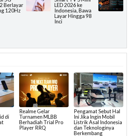
2 Berlayar
LED 2026 ke
ng 120Hz
Indonesia, Bawa
Layar Hingga 98
Inci
Realme Gelar
Pengamat Sebut Hal
d di
Turnamen MLBB
Ini Jika Ingin Mobil
at
Berhadiah Trial Pro
Listrik Asal Indonesia
Player RRQ
dan Teknologinya
Berkembang