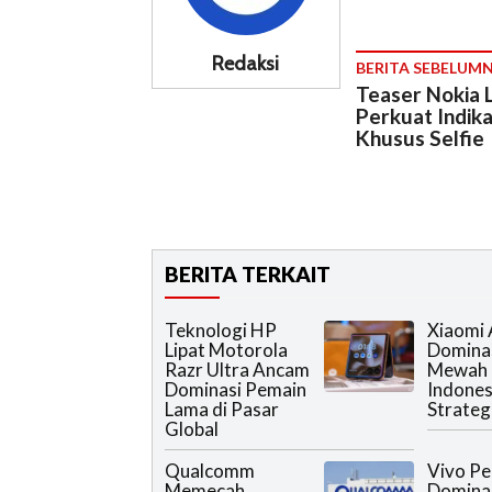
Redaksi
BERITA SEBELUM
Teaser Nokia 
Perkuat Indika
Khusus Selfie
BERITA TERKAIT
Teknologi HP
Xiaomi
Lipat Motorola
Domina
Razr Ultra Ancam
Mewah 
Dominasi Pemain
Indones
Lama di Pasar
Strateg
Global
Qualcomm
Vivo Pe
Memecah
Domina