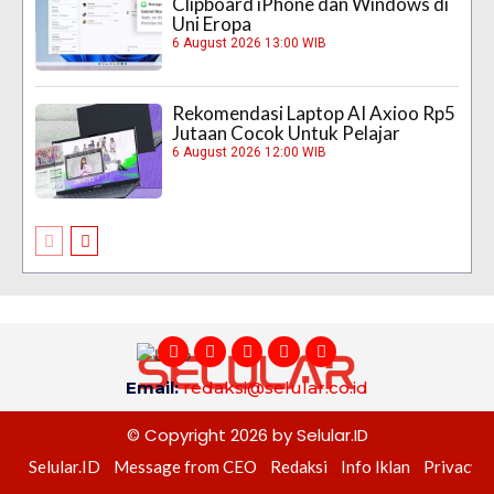
Clipboard iPhone dan Windows di
Uni Eropa
6 August 2026 13:00 WIB
Rekomendasi Laptop AI Axioo Rp5
Jutaan Cocok Untuk Pelajar
6 August 2026 12:00 WIB
Email:
redaksi@selular.co.id
© Copyright 2026 by Selular.ID
Selular.ID
Message from CEO
Redaksi
Info Iklan
Privacy P