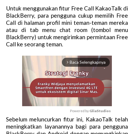
Untuk menggunakan fitur Free Call KakaoTalk di
BlackBerry, para pengguna cukup memilih Free
Call di halaman profil mini teman-teman mereka
atau di tab menu chat room (tombol menu
BlackBerry) untuk mengirimkan permintaan Free
Call ke seorang teman.
Baca Selengkapnya
arrow_forward_ios
Powered by 
GliaStudios
Sebelum meluncurkan fitur ini, KakaoTalk telah
M
meningkatkan layanannya bagi para pengguna
u
BlackBerry dan Android dengan memungkinkan