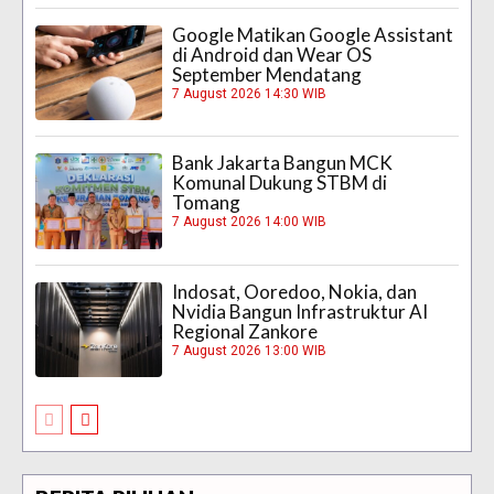
Google Matikan Google Assistant
di Android dan Wear OS
September Mendatang
7 August 2026 14:30 WIB
Bank Jakarta Bangun MCK
Komunal Dukung STBM di
Tomang
7 August 2026 14:00 WIB
Indosat, Ooredoo, Nokia, dan
Nvidia Bangun Infrastruktur AI
Regional Zankore
7 August 2026 13:00 WIB