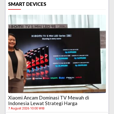
SMART DEVICES
Xiaomi Ancam Dominasi TV Mewah di
Indonesia Lewat Strategi Harga
7 August 2026 10:00 WIB