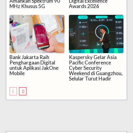
Amankan Spektrum 90
Digital Excellence
MHz Khusus 5G
Awards 2026
Bank Jakarta Raih
Kaspersky Gelar Asia
Penghargaan Digital
Pacific Conference
untuk Aplikasi JakOne
Cyber Security
Mobile
Weekend di Guangzhou,
Selular Turut Hadir