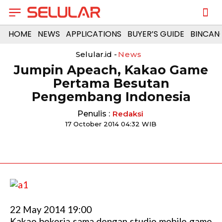
HOME
NEWS
APPLICATIONS
BUYER’S GUIDE
BINCAN
Selular.id -
News
Jumpin Apeach, Kakao Game
Pertama Besutan
Pengembang Indonesia
Penulis :
Redaksi
17 October 2014 04:32 WIB
22 May 2014 19:00
Kakao bekerja sama dengan studio mobile game