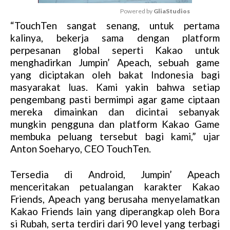
Powered by 
GliaStudios
“TouchTen sangat senang, untuk pertama
M
kalinya, bekerja sama dengan platform
u
perpesanan global seperti Kakao untuk
t
menghadirkan Jumpin’ Apeach, sebuah game
e
yang diciptakan oleh bakat Indonesia bagi
masyarakat luas. Kami yakin bahwa setiap
pengembang pasti bermimpi agar game ciptaan
mereka dimainkan dan dicintai sebanyak
mungkin pengguna dan platform Kakao Game
membuka peluang tersebut bagi kami,” ujar
Anton Soeharyo, CEO TouchTen.
Tersedia di Android, Jumpin’ Apeach
menceritakan petualangan karakter Kakao
Friends, Apeach yang berusaha menyelamatkan
Kakao Friends lain yang diperangkap oleh Bora
si Rubah, serta terdiri dari 90 level yang terbagi