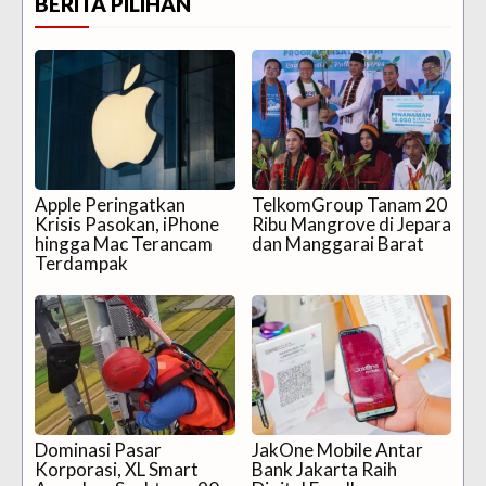
BERITA PILIHAN
Apple Peringatkan
TelkomGroup Tanam 20
Krisis Pasokan, iPhone
Ribu Mangrove di Jepara
hingga Mac Terancam
dan Manggarai Barat
Terdampak
Dominasi Pasar
JakOne Mobile Antar
Korporasi, XL Smart
Bank Jakarta Raih