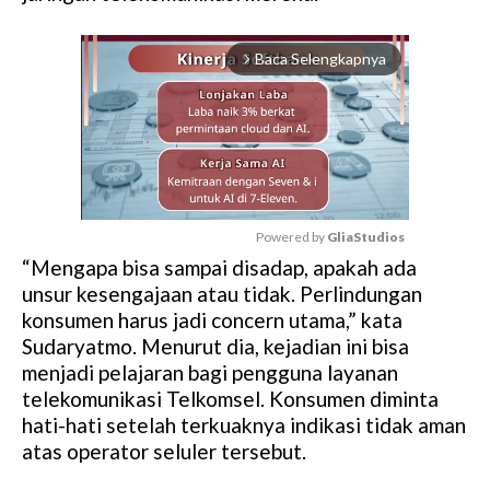
Baca Selengkapnya
arrow_forward_ios
Powered by 
GliaStudios
“Mengapa bisa sampai disadap, apakah ada
M
unsur kesengajaan atau tidak. Perlindungan
u
konsumen harus jadi concern utama,” kata
t
Sudaryatmo. Menurut dia, kejadian ini bisa
e
menjadi pelajaran bagi pengguna layanan
telekomunikasi Telkomsel. Konsumen diminta
hati-hati setelah terkuaknya indikasi tidak aman
atas operator seluler tersebut.