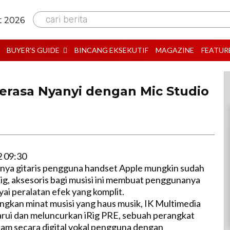
cari berita
t 2026
BUYER’S GUIDE
BINCANG EKSEKUTIF
MAGAZINE
FEATUR
 Serasa Nyanyi dengan Mic Studio
2 09:30
nya gitaris pengguna handset Apple mungkin sudah
ig, aksesoris bagi musisi ini membuat penggunanya
i peralatan efek yang komplit.
gkan minat musisi yang haus musik, IK Multimedia
rui dan meluncurkan iRig PRE, sebuah perangkat
am secara digital vokal pengguna dengan