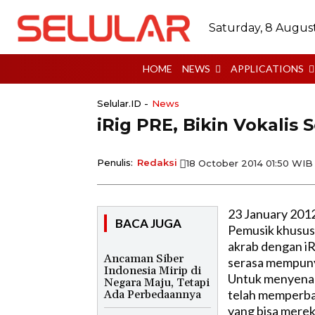
Saturday, 8 Augus
HOME
NEWS
APPLICATIONS
Selular.ID -
News
iRig PRE, Bikin Vokalis
Penulis:
Redaksi
18 October 2014 01:50 WIB
23 January 201
BACA JUGA
Pemusik khusus
akrab dengan iR
Ancaman Siber
serasa mempunya
Indonesia Mirip di
Untuk menyenan
Negara Maju, Tetapi
telah memperba
Ada Perbedaannya
yang bisa merek