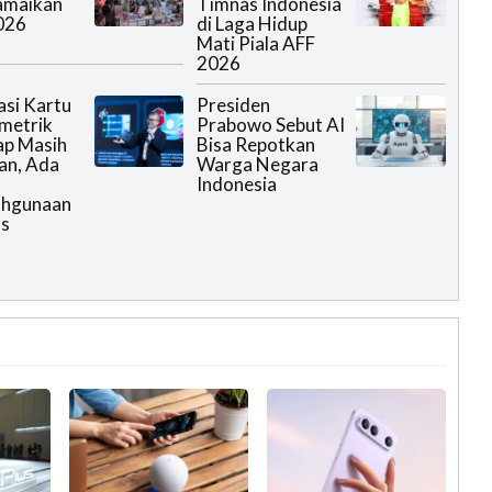
amaikan
Timnas Indonesia
026
di Laga Hidup
Mati Piala AFF
2026
asi Kartu
Presiden
metrik
Prabowo Sebut AI
ap Masih
Bisa Repotkan
an, Ada
Warga Negara
Indonesia
ahgunaan
as