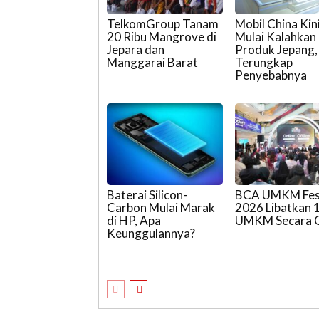
TelkomGroup Tanam
Mobil China Kin
20 Ribu Mangrove di
Mulai Kalahkan
Jepara dan
Produk Jepang,
Manggarai Barat
Terungkap
Penyebabnya
Baterai Silicon-
BCA UMKM Fes
Carbon Mulai Marak
2026 Libatkan 
di HP, Apa
UMKM Secara O
Keunggulannya?