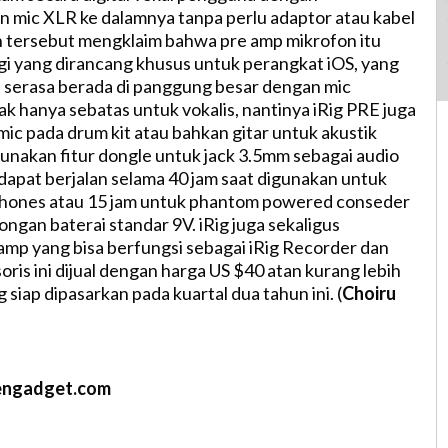
mic XLR ke dalamnya tanpa perlu adaptor atau kabel
n tersebut mengklaim bahwa pre amp mikrofon itu
ggi yang dirancang khusus untuk perangkat iOS, yang
 serasa berada di panggung besar dengan mic
ak hanya sebatas untuk vokalis, nantinya iRig PRE juga
mic pada drum kit atau bahkan gitar untuk akustik
nakan fitur dongle untuk jack 3.5mm sebagai audio
dapat berjalan selama 40 jam saat digunakan untuk
hones atau 15 jam untuk phantom powered conseder
ngan baterai standar 9V. iRig juga sekaligus
amp yang bisa berfungsi sebagai iRig Recorder dan
ris ini dijual dengan harga US $40 atan kurang lebih
siap dipasarkan pada kuartal dua tahun ini. (
Choiru
engadget.com