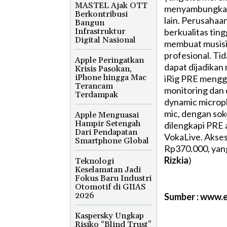
MASTEL Ajak OTT
menyambungkan 
Berkontribusi
lain. Perusahaa
Bangun
Infrastruktur
berkualitas tin
Digital Nasional
membuat musisi
profesional. Tid
Apple Peringatkan
dapat dijadikan 
Krisis Pasokan,
iPhone hingga Mac
iRig PRE menggu
Terancam
monitoring dan 
Terdampak
dynamic microp
mic, dengan soko
Apple Menguasai
Hampir Setengah
dilengkapi PRE 
Dari Pendapatan
VokaLive. Akseso
Smartphone Global
Rp370.000, yang 
Rizkia
)
Teknologi
Keselamatan Jadi
Fokus Baru Industri
Otomotif di GIIAS
2026
Sumber : www.
Kaspersky Ungkap
Risiko “Blind Trust”