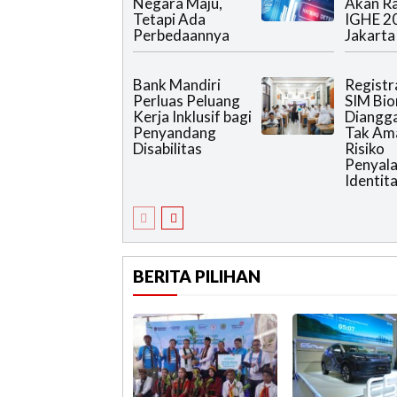
Negara Maju,
Akan R
Tetapi Ada
IGHE 2
Perbedaannya
Jakarta
Bank Mandiri
Registr
Perluas Peluang
SIM Bio
Kerja Inklusif bagi
Diangg
Penyandang
Tak Am
Disabilitas
Risiko
Penyal
Identit
BERITA PILIHAN