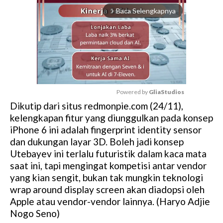
Baca Selengkapnya
arrow_forward_ios
Powered by 
GliaStudios
Dikutip dari situs redmonpie.com (24/11),
M
kelengkapan fitur yang diunggulkan pada konsep
u
iPhone 6 ini adalah fingerprint identity sensor
t
dan dukungan layar 3D. Boleh jadi konsep
e
Utebayev ini terlalu futuristik dalam kaca mata
saat ini, tapi mengingat kompetisi antar vendor
yang kian sengit, bukan tak mungkin teknologi
wrap around display screen akan diadopsi oleh
Apple atau vendor-vendor lainnya. (Haryo Adjie
Nogo Seno)