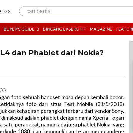
cari berita
 2026
BUYER’S GUIDE
BINCANG EKSEKUTIF
MAGAZINE
FEATUR
 L4 dan Phablet dari Nokia?
B
:00
gan foto sebuah handset masa depan kembali bocor.
etidaknya foto dari situs Test Mobile (31/5/2013)
ukkan kehadiran perangkat terbaru dari vendor Sony.
 dimaksud adalah phablet dengan nama Xperia Togari
ya satu perangkat, namun ada juga phablet Nokia, yang
berkode 1030, dan kemungkinan tetap menggandeng