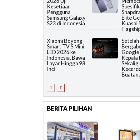
2026 Uji
Memec
Kesetiaan
Spesifik
Pengguna
Snapdr
Samsung Galaxy
Elite G
S23 di Indonesia
Kuasai
Flagshi
Xiaomi Boyong
Setelah
Smart TV S Mini
Bergab
LED 2026 ke
Google 
Indonesia, Bawa
Kepala 
Layar Hingga 98
Sekalig
Inci
Kecerd
Buatan 
BERITA PILIHAN