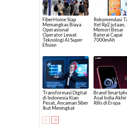
FiberHome Siap
Rekomendasi T
Memangkas Biaya
Itel Rp2 jutaan,
Operasional
Memori Besar
Operator Lewat
Baterai Capai
Teknologi AI Super
7000mAh
Efisien
Transformasi Digital
Brand Smartph
di Indonesia Kian
Asal India Akhi
Pesat, Ancaman Siber
Rilis di Eropa
Ikut Meningkat