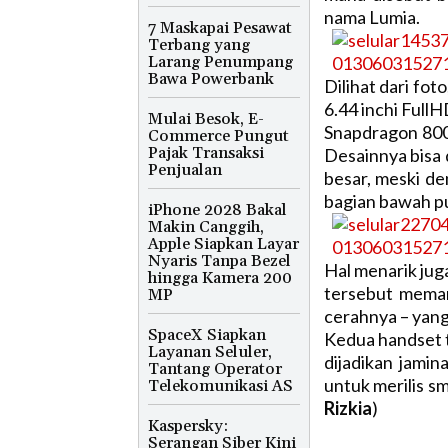
nama Lumia.
7 Maskapai Pesawat
Terbang yang
Larang Penumpang
Bawa Powerbank
Dilihat dari fot
6.44 inchi Full
Mulai Besok, E-
Snapdragon 800.
Commerce Pungut
Pajak Transaksi
Desainnya bisa 
Penjualan
besar, meski d
bagian bawah p
iPhone 2028 Bakal
Makin Canggih,
Apple Siapkan Layar
Nyaris Tanpa Bezel
Hal menarik jug
hingga Kamera 200
tersebut meman
MP
cerahnya – yang
SpaceX Siapkan
Kedua handset 
Layanan Seluler,
dijadikan jami
Tantang Operator
untuk merilis sm
Telekomunikasi AS
Rizkia
)
Kaspersky:
Serangan Siber Kini