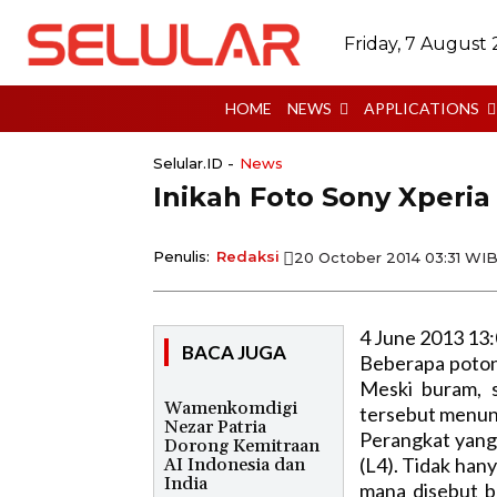
Friday, 7 August
HOME
NEWS
APPLICATIONS
Selular.ID -
News
Inikah Foto Sony Xperia
Penulis:
Redaksi
20 October 2014 03:31 WI
4 June 2013 13
BACA JUGA
Beberapa poton
Meski buram, s
Wamenkomdigi
tersebut menunj
Nezar Patria
Perangkat yang
Dorong Kemitraan
(L4). Tidak han
AI Indonesia dan
India
mana disebut 