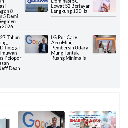
ah
Dominasi 5G
asi
Lewat S2 Berlayar
agon 8
Lengkung 120Hz
en 5 Demi
 Segmen
p 2026
 27 Tahun
LG PuriCare
ung,
AeroMini,
Ditinggal
Pembersih Udara
Ilmuwan
Mungil untuk
us Pelopor
Ruang Minimalis
asan
Jeff Dean