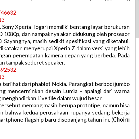
o, Sony Xperia Togari memiliki bentang layar berukuran
HD 1080p, dan nampaknya akan didukung oleh prosesor
 Sayangnya, masih sedikit spesifikasi yang diketahui.
dikatakan menyerupai Xperia Z dalam versi yang lebih
engan penempatan kamera depan yang berbeda. Pada
un tampak sederet speaker.
a terlihat dari phablet Nokia. Perangkat berbodi jumbo
g mencerminkan desain Lumia – apalagi dari warna
 menghadirkan Live tile dalam wujud besar.
tersebut memang masih berupa prototipe, namun bisa
nan bahwa kedua perusahaan rupanya sedang bekerja
artphone flagship baru disepanjang tahun ini. (
Choiru