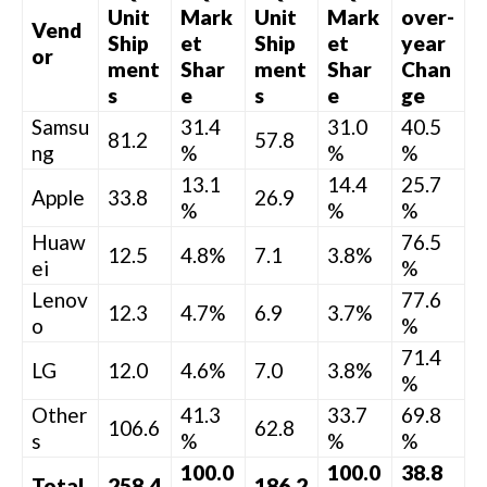
Unit
Mark
Unit
Mark
over-
Vend
Ship
et
Ship
et
year
or
ment
Shar
ment
Shar
Chan
s
e
s
e
ge
Samsu
31.4
31.0
40.5
81.2
57.8
ng
%
%
%
13.1
14.4
25.7
Apple
33.8
26.9
%
%
%
Huaw
76.5
12.5
4.8%
7.1
3.8%
ei
%
Lenov
77.6
12.3
4.7%
6.9
3.7%
o
%
71.4
LG
12.0
4.6%
7.0
3.8%
%
Other
41.3
33.7
69.8
106.6
62.8
s
%
%
%
100.0
100.0
38.8
Total
258.4
186.2