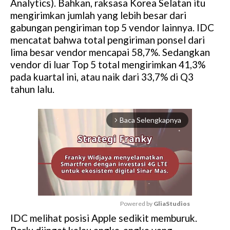
Analytics). Bahkan, raksasa Korea Selatan itu
mengirimkan jumlah yang lebih besar dari
gabungan pengiriman top 5 vendor lainnya. IDC
mencatat bahwa total pengiriman ponsel dari
lima besar vendor mencapai 58,7%. Sedangkan
vendor di luar Top 5 total mengirimkan 41,3%
pada kuartal ini, atau naik dari 33,7% di Q3
tahun lalu.
Baca Selengkapnya
arrow_forward_ios
Powered by 
GliaStudios
IDC melihat posisi Apple sedikit memburuk.
M