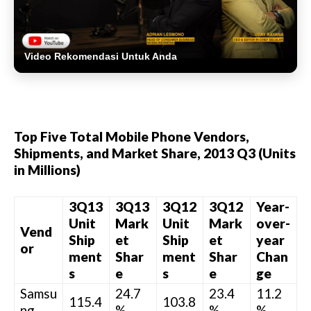
Video Rekomendasi Untuk Anda
Top Five Total Mobile Phone Vendors,
Shipments, and Market Share, 2013 Q3 (Units
in Millions)
3Q13
3Q13
3Q12
3Q12
Year-
Unit
Mark
Unit
Mark
over-
Vend
Ship
et
Ship
et
year
or
ment
Shar
ment
Shar
Chan
s
e
s
e
ge
Samsu
24.7
23.4
11.2
115.4
103.8
ng
%
%
%