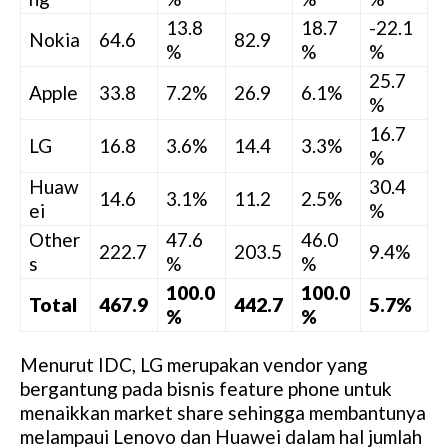
13.8
18.7
-22.1
Nokia
64.6
82.9
%
%
%
25.7
Apple
33.8
7.2%
26.9
6.1%
%
16.7
LG
16.8
3.6%
14.4
3.3%
%
Huaw
30.4
14.6
3.1%
11.2
2.5%
ei
%
Other
47.6
46.0
222.7
203.5
9.4%
s
%
%
100.0
100.0
Total
467.9
442.7
5.7%
%
%
Menurut IDC, LG merupakan vendor yang
bergantung pada bisnis feature phone untuk
menaikkan market share sehingga membantunya
melampaui Lenovo dan Huawei dalam hal jumlah