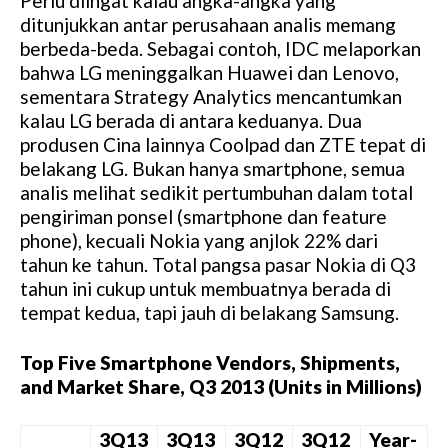
Perlu diingat kalau angka-angka yang
u
ditunjukkan antar perusahaan analis memang
t
berbeda-beda. Sebagai contoh, IDC melaporkan
e
bahwa LG meninggalkan Huawei dan Lenovo,
sementara Strategy Analytics mencantumkan
kalau LG berada di antara keduanya. Dua
produsen Cina lainnya Coolpad dan ZTE tepat di
belakang LG. Bukan hanya smartphone, semua
analis melihat sedikit pertumbuhan dalam total
pengiriman ponsel (smartphone dan feature
phone), kecuali Nokia yang anjlok 22% dari
tahun ke tahun. Total pangsa pasar Nokia di Q3
tahun ini cukup untuk membuatnya berada di
tempat kedua, tapi jauh di belakang Samsung.
Top Five Smartphone Vendors, Shipments,
and Market Share, Q3 2013 (Units in Millions)
3Q13
3Q13
3Q12
3Q12
Year-