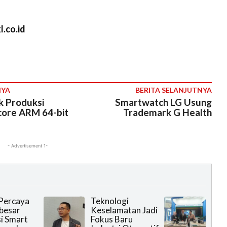
.co.id
NYA
BERITA SELANJUTNYA
ik Produksi
Smartwatch LG Usung
core ARM 64-bit
Trademark G Health
- Advertisement 1-
Percaya
Teknologi
rbesar
Keselamatan Jadi
i Smart
Fokus Baru