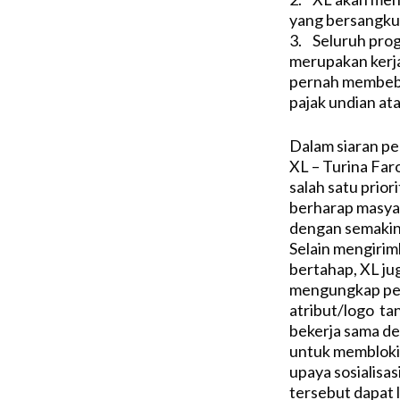
yang bersangku
3. Seluruh prog
merupakan kerja
pernah membeb
pajak undian at
Dalam siaran pe
XL – Turina Fa
salah satu prior
berharap masya
dengan semakin
Selain mengiri
bertahap, XL ju
mengungkap pel
atribut/logo ta
bekerja sama d
untuk memblokir
upaya sosialisa
tersebut dapat 