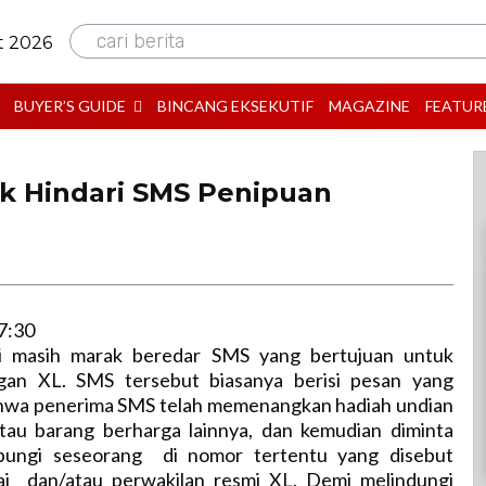
cari berita
t 2026
BUYER’S GUIDE
BINCANG EKSEKUTIF
MAGAZINE
FEATUR
tuk Hindari SMS Penipuan
7:30
ni masih marak beredar SMS yang bertujuan untuk
gan XL. SMS tersebut biasanya berisi pesan yang
hwa penerima SMS telah memenangkan hadiah undian
atau barang berharga lainnya, dan kemudian diminta
ungi seseorang di nomor tertentu yang disebut
ai dan/atau perwakilan resmi XL. Demi melindungi