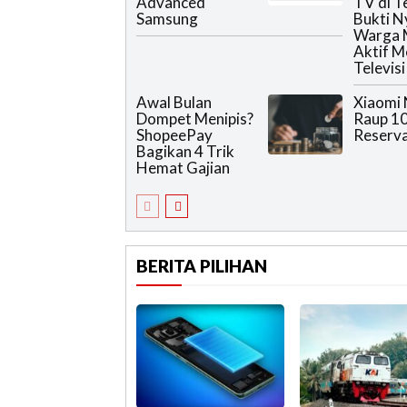
Advanced
TV di T
Samsung
Bukti N
Warga 
Aktif 
Televisi
Awal Bulan
Xiaomi 
Dompet Menipis?
Raup 10
ShopeePay
Reserva
Bagikan 4 Trik
Hemat Gajian
BERITA PILIHAN