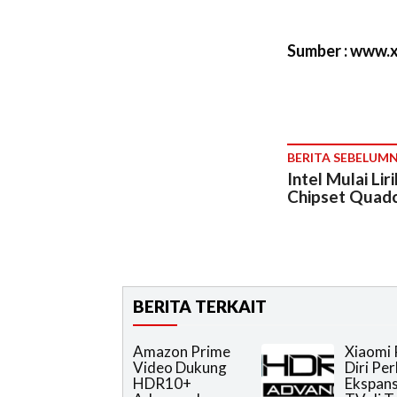
Sumber : www.xl
BERITA SEBELUM
Intel Mulai Lir
Chipset Quad
BERITA TERKAIT
Amazon Prime
Xiaomi 
Video Dukung
Diri Pe
HDR10+
Ekspans