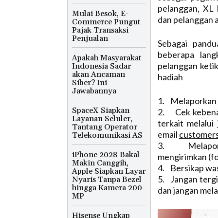
pelanggan, XL
Mulai Besok, E-
dan pelanggan a
Commerce Pungut
Pajak Transaksi
Penjualan
Sebagai pand
beberapa lan
Apakah Masyarakat
pelanggan ket
Indonesia Sadar
akan Ancaman
hadiah
Siber? Ini
Jawabannya
1. Melaporkan h
SpaceX Siapkan
2. Cek kebenar
Layanan Seluler,
terkait melalu
Tantang Operator
email
customers
Telekomunikasi AS
3. Melaporka
iPhone 2028 Bakal
mengirimkan (fo
Makin Canggih,
4. Bersikap was
Apple Siapkan Layar
5. Jangan tergi
Nyaris Tanpa Bezel
hingga Kamera 200
dan jangan mela
MP
Hisense Ungkap