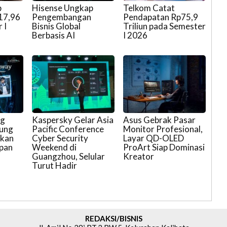
p
Hisense Ungkap
Telkom Catat
17,96
Pengembangan
Pendapatan Rp75,9
 I
Bisnis Global
Triliun pada Semester
Berbasis AI
I 2026
ng
Kaspersky Gelar Asia
Asus Gebrak Pasar
ung
Pacific Conference
Monitor Profesional,
pkan
Cyber Security
Layar QD-OLED
epan
Weekend di
ProArt Siap Dominasi
Guangzhou, Selular
Kreator
Turut Hadir
REDAKSI/BISNIS