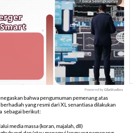
Baca Selengkapnya
arrow_forward_ios
Powered by 
GliaStudios
 menegaskan bahwa pengumuman pemenang atas
berhadiah yang resmi dari XL senantiasa dilakukan
M
a sebagai berikut:
u
t
alui media massa (koran, majalah, dll)
e
nghubungi dan/atau menemui langsung pemenang