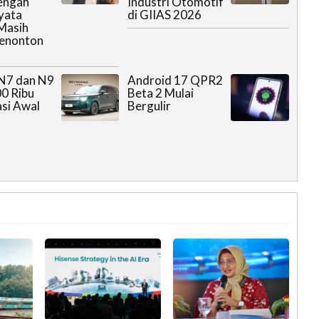
engah
Industri Otomotif
yata
di GIIAS 2026
Masih
Menonton
N7 dan N9
Android 17 QPR2
0 Ribu
Beta 2 Mulai
si Awal
Bergulir