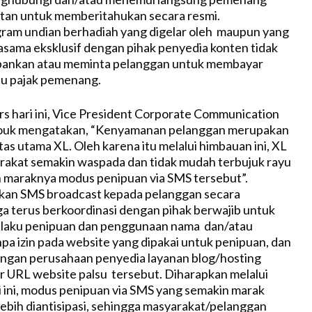
tan untuk memberitahukan secara resmi.
ram undian berhadiah yang digelar oleh maupun yang
sama eksklusif dengan pihak penyedia konten tidak
ankan atau meminta pelanggan untuk membayar
au pajak pemenang.
rs hari ini, Vice President Corporate Communication
rouk mengatakan, “Kenyamanan pelanggan merupakan
itas utama XL. Oleh karena itu melalui himbauan ini, XL
rakat semakin waspada dan tidak mudah terbujuk rayu
 maraknya modus penipuan via SMS tersebut”.
mkan SMS broadcast kepada pelanggan secara
ga terus berkoordinasi dengan pihak berwajib untuk
aku penipuan dan penggunaan nama dan/atau
npa izin pada website yang dipakai untuk penipuan, dan
engan perusahaan penyedia layanan blog/hosting
 URL website palsu tersebut. Diharapkan melalui
si ini, modus penipuan via SMS yang semakin marak
lebih diantisipasi, sehingga masyarakat/pelanggan