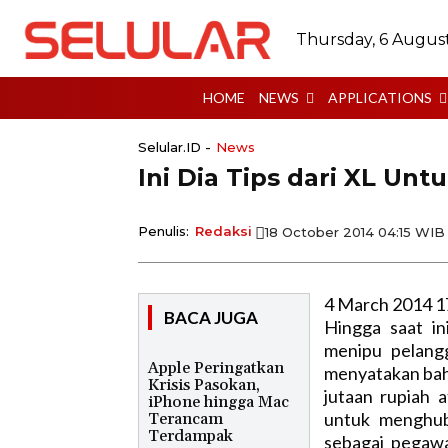
Thursday, 6 Augus
HOME
NEWS
APPLICATIONS
Selular.ID -
News
Ini Dia Tips dari XL Un
Penulis:
Redaksi
18 October 2014 04:15 WIB
4 March 2014 1
BACA JUGA
Hingga saat i
menipu pelang
Apple Peringatkan
menyatakan ba
Krisis Pasokan,
jutaan rupiah 
iPhone hingga Mac
untuk menghub
Terancam
Terdampak
sebagai pegaw