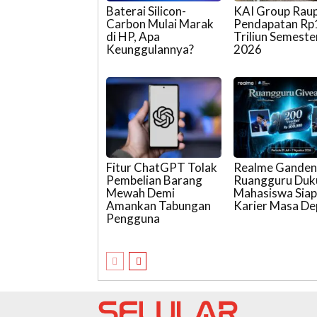
Baterai Silicon-
KAI Group Rau
Carbon Mulai Marak
Pendapatan Rp
di HP, Apa
Triliun Semester
Keunggulannya?
2026
Fitur ChatGPT Tolak
Realme Gande
Pembelian Barang
Ruangguru Duk
Mewah Demi
Mahasiswa Sia
Amankan Tabungan
Karier Masa D
Pengguna