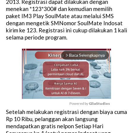
2013. Registrasi dapat dilakukan dengan
menekan *123*300# dan kemudian memilih
paket IM3 Play SoulMate atau melalui SMS
dengan mengetik SMNomor SoulMate Indosat
kirim ke 123. Registrasi ini cukup dilakukan 1 kali
selama periode program.
Baca Selengkapnya
arrow_forward_ios
Powered by 
GliaStudios
Setelah melakukan registrasi dengan biaya cuma
M
Rp 10 Ribu, pelanggan akan langsung
u
mendapatkan gratis nelpon Setiap Hari
t
e