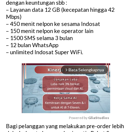
dengan keuntungan sbb :
– Layanan data 12 GB (kecepatan hingga 42
Mbps)
– 450 menit nelpon ke sesama Indosat
– 150 menit nelpon ke operator lain
– 1500 SMS selama 3 bulan
– 12 bulan WhatsApp
– unlimited Indosat Super WiFi.
Baca Selengkapnya
arrow_forward_ios
Powered by 
GliaStudios
Bagi pelanggan yang melakukan pre-order lebih
M