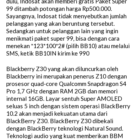
dulu, Indosat akan memberi gratis Paket Super
u
99 ditambah potongan harga Rp500.000.
t
Sayangnya, Indosat tidak menyebutkan jumlah
e
pelanggan yang akan beruntung tersebut.
Sedangkan untuk pelanggan lain yang ingin
menikmati paket super 99, bisa dengan cara
menekan *123*100*2# (pilih BB10) atau melalui
SMS, ketik BB10IN kirim ke 990
Blackberry Z30 yang akan diluncurkan oleh
Blackberry ini merupakan penerus Z10 dengan
prosesor quad-core Qualcomm Snapdragon S4
Pro 1,7 GHz dengan RAM 2GB dan memori
internal 16GB. Layar sentuh Super AMOLED
seluas 5 inch dengan sistem operasi BlackBerry
10.2 akan menjadi kekuatan utama dari
BlackBerry Z30. BlackBerry Z30 dibekali
dengan BlackBerry teknologi Natural Sound.
Teknologi audio yang kuat memberikan BBM