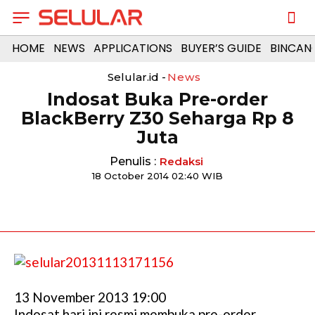
HOME
NEWS
APPLICATIONS
BUYER’S GUIDE
BINCAN
Selular.id -
News
Indosat Buka Pre-order
BlackBerry Z30 Seharga Rp 8
Juta
Penulis :
Redaksi
18 October 2014 02:40 WIB
13 November 2013 19:00
Indosat hari ini resmi membuka pre-order