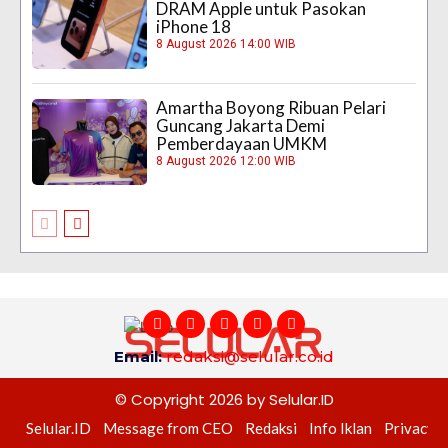
DRAM Apple untuk Pasokan
iPhone 18
8 August 2026 14:00 WIB
Amartha Boyong Ribuan Pelari
Guncang Jakarta Demi
Pemberdayaan UMKM
8 August 2026 12:00 WIB
Email:
redaksi@selular.co.id
© Copyright 2026 by Selular.ID
Selular.ID
Message from CEO
Redaksi
Info Iklan
Privacy P