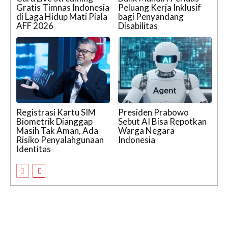
Gratis Timnas Indonesia
Peluang Kerja Inklusif
di Laga Hidup Mati Piala
bagi Penyandang
AFF 2026
Disabilitas
Registrasi Kartu SIM
Presiden Prabowo
Biometrik Dianggap
Sebut AI Bisa Repotkan
Masih Tak Aman, Ada
Warga Negara
Risiko Penyalahgunaan
Indonesia
Identitas