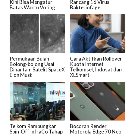
Kini Bisa Mengatur
Rancang 16 Virus
Batas Waktu Voting
Bakteriofage
Permukaan Bulan
Cara Aktifkan Rollover
Bolong-bolong Usai
Kuota Internet
Dihantam Satelit SpaceX
Telkomsel, Indosat dan
Elon Musk
XLSmart
Telkom Rampungkan
Bocoran Render
Spin-Off InfraCo Tahap
Motorola Edge 70 Neo