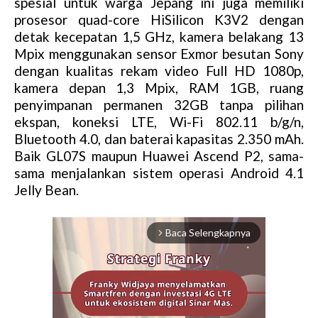
spesial untuk warga Jepang ini juga memiliki
prosesor quad-core HiSilicon K3V2 dengan
detak kecepatan 1,5 GHz, kamera belakang 13
Mpix menggunakan sensor Exmor besutan Sony
dengan kualitas rekam video Full HD 1080p,
kamera depan 1,3 Mpix, RAM 1GB, ruang
penyimpanan permanen 32GB tanpa pilihan
ekspan, koneksi LTE, Wi-Fi 802.11 b/g/n,
Bluetooth 4.0, dan baterai kapasitas 2.350 mAh.
Baik GL07S maupun Huawei Ascend P2, sama-
sama menjalankan sistem operasi Android 4.1
Jelly Bean.
Baca Selengkapnya
arrow_forward_ios