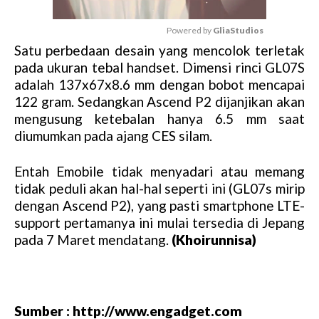
Powered by 
GliaStudios
Satu perbedaan desain yang mencolok terletak
M
pada ukuran tebal handset. Dimensi rinci GL07S
u
adalah 137x67x8.6 mm dengan bobot mencapai
t
122 gram. Sedangkan Ascend P2 dijanjikan akan
e
mengusung ketebalan hanya 6.5 mm saat
diumumkan pada ajang CES silam.
Entah Emobile tidak menyadari atau memang
tidak peduli akan hal-hal seperti ini (GL07s mirip
dengan Ascend P2), yang pasti smartphone LTE-
support pertamanya ini mulai tersedia di Jepang
pada 7 Maret mendatang.
(Khoirunnisa)
Sumber : http://www.engadget.com