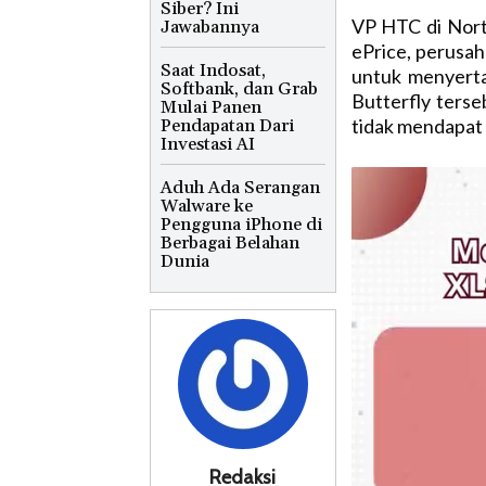
Siber? Ini
VP HTC di North
Jawabannya
ePrice, perusah
Saat Indosat,
untuk menyert
Softbank, dan Grab
Butterfly ters
Mulai Panen
tidak mendapat B
Pendapatan Dari
Investasi AI
Aduh Ada Serangan
Walware ke
Pengguna iPhone di
Berbagai Belahan
Dunia
Redaksi