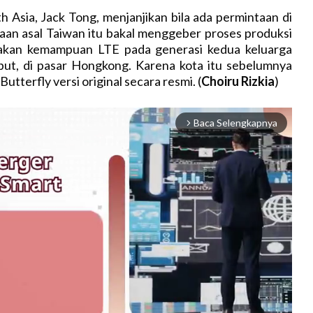
 Asia, Jack Tong, menjanjikan bila ada permintaan di
aan asal Taiwan itu bakal menggeber proses produksi
akan kemampuan LTE pada generasi kedua keluarga
ebut, di pasar Hongkong. Karena kota itu sebelumnya
utterfly versi original secara resmi. (
Choiru Rizkia
)
Baca Selengkapnya
arrow_forward_ios