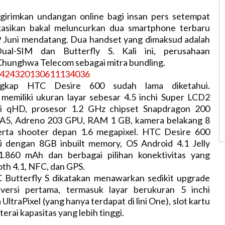
irimkan undangan online bagi insan pers setempat
kasikan bakal meluncurkan dua smartphone terbaru
9 Juni mendatang. Dua handset yang dimaksud adalah
al-SIM dan Butterfly S. Kali ini, perusahaan
unghwa Telecom sebagai mitra bundling.
lengkap HTC Desire 600 sudah lama diketahui.
 memiliki ukuran layar sebesar 4.5 inchi Super LCD2
si qHD, prosesor 1.2 GHz chipset Snapdragon 200
 A5, Adreno 203 GPU, RAM 1 GB, kamera belakang 8
erta shooter depan 1.6 megapixel. HTC Desire 600
pi dengan 8GB inbuilt memory, OS Android 4.1 Jelly
1.860 mAh dan berbagai pilihan konektivitas yang
oth 4.1, NFC, dan GPS.
Butterfly S dikatakan menawarkan sedikit upgrade
 versi pertama, termasuk layar berukuran 5 inchi
UltraPixel (yang hanya terdapat di lini One), slot kartu
erai kapasitas yang lebih tinggi.