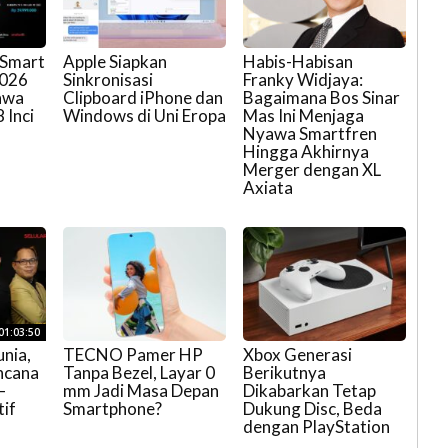
 Smart
Apple Siapkan
Habis-Habisan
2026
Sinkronisasi
Franky Widjaya:
Bawa
Clipboard iPhone dan
Bagaimana Bos Sinar
 Inci
Windows di Uni Eropa
Mas Ini Menjaga
Nyawa Smartfren
Hingga Akhirnya
Merger dengan XL
Axiata
01:03:50
nia,
TECNO Pamer HP
Xbox Generasi
ncana
Tanpa Bezel, Layar 0
Berikutnya
–
mm Jadi Masa Depan
Dikabarkan Tetap
tif
Smartphone?
Dukung Disc, Beda
dengan PlayStation