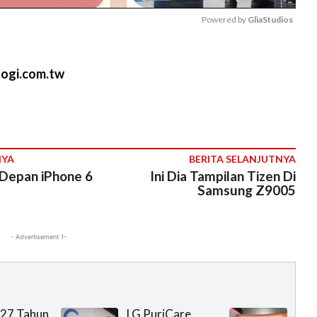
Powered by 
GliaStudios
M
sogi.com.tw
u
t
e
NYA
BERITA SELANJUTNYA
Depan iPhone 6
Ini Dia Tampilan Tizen Di
Samsung Z9005
- Advertisement 1-
 27 Tahun
LG PuriCare