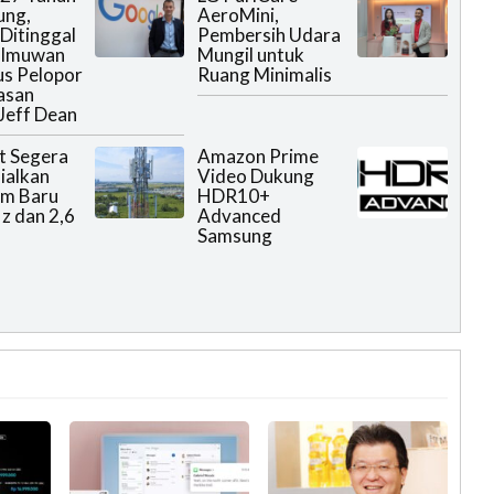
ung,
AeroMini,
Ditinggal
Pembersih Udara
Ilmuwan
Mungil untuk
us Pelopor
Ruang Minimalis
asan
Jeff Dean
t Segera
Amazon Prime
ialkan
Video Dukung
um Baru
HDR10+
 dan 2,6
Advanced
Samsung