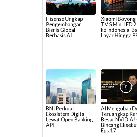
Hisense Ungkap
Xiaomi Boyong
Pengembangan
TV S Mini LED 
Bisnis Global
ke Indonesia, 
Berbasis AI
Layar Hingga 98
BNI Perkuat
AI Mengubah Du
Ekosistem Digital
Teruangkap Re
Lewat Open Banking
Besar NVIDIA! 
API
Bincang Ekseku
Eps.17