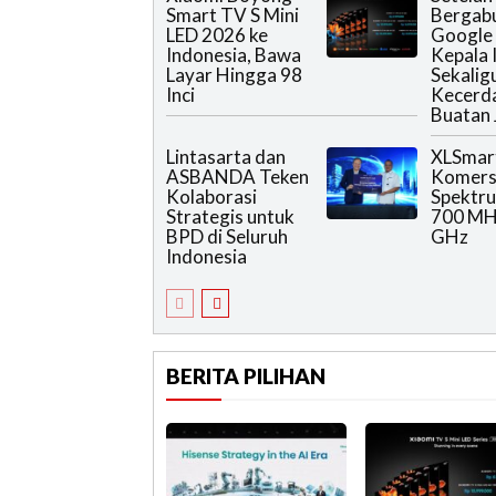
Smart TV S Mini
Bergab
LED 2026 ke
Google 
Indonesia, Bawa
Kepala 
Layar Hingga 98
Sekalig
Inci
Kecerd
Buatan 
Lintasarta dan
XLSmar
ASBANDA Teken
Komers
Kolaborasi
Spektr
Strategis untuk
700 MHz
BPD di Seluruh
GHz
Indonesia
BERITA PILIHAN