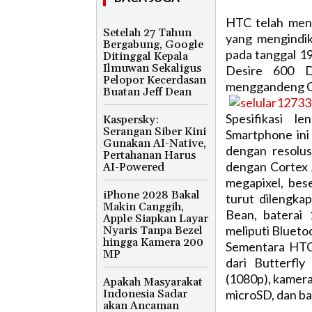
HTC telah meng
Setelah 27 Tahun
yang mengindi
Bergabung, Google
pada tanggal 1
Ditinggal Kepala
Ilmuwan Sekaligus
Desire 600 Du
Pelopor Kecerdasan
menggandeng Ch
Buatan Jeff Dean
Spesifikasi 
Kaspersky:
Serangan Siber Kini
Smartphone ini
Gunakan AI-Native,
dengan resolu
Pertahanan Harus
dengan Cortex
AI-Powered
megapixel, bes
iPhone 2028 Bakal
turut dilengka
Makin Canggih,
Bean, baterai 
Apple Siapkan Layar
meliputi Blueto
Nyaris Tanpa Bezel
hingga Kamera 200
Sementara HTC 
MP
dari Butterfly
(1080p), kamera 
Apakah Masyarakat
Indonesia Sadar
microSD, dan bat
akan Ancaman