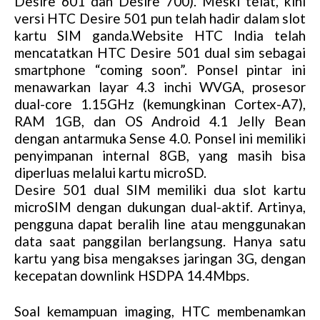
Desire 601 dan Desire 700). Meski telat, kini
versi HTC Desire 501 pun telah hadir dalam slot
kartu SIM ganda.Website HTC India telah
mencatatkan HTC Desire 501 dual sim sebagai
smartphone “coming soon”. Ponsel pintar ini
menawarkan layar 4.3 inchi WVGA, prosesor
dual-core 1.15GHz (kemungkinan Cortex-A7),
RAM 1GB, dan OS Android 4.1 Jelly Bean
dengan antarmuka Sense 4.0. Ponsel ini memiliki
penyimpanan internal 8GB, yang masih bisa
diperluas melalui kartu microSD.
Desire 501 dual SIM memiliki dua slot kartu
microSIM dengan dukungan dual-aktif. Artinya,
pengguna dapat beralih line atau menggunakan
data saat panggilan berlangsung. Hanya satu
kartu yang bisa mengakses jaringan 3G, dengan
kecepatan downlink HSDPA 14.4Mbps.
Soal kemampuan imaging, HTC membenamkan