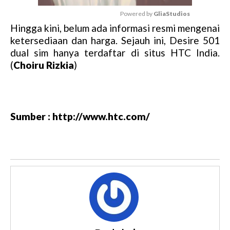
Powered by 
GliaStudios
Hingga kini, belum ada informasi resmi mengenai
M
ketersediaan dan harga. Sejauh ini, Desire 501
u
dual sim hanya terdaftar di situs HTC India.
t
(
Choiru Rizkia
)
e
Sumber : http://www.htc.com/