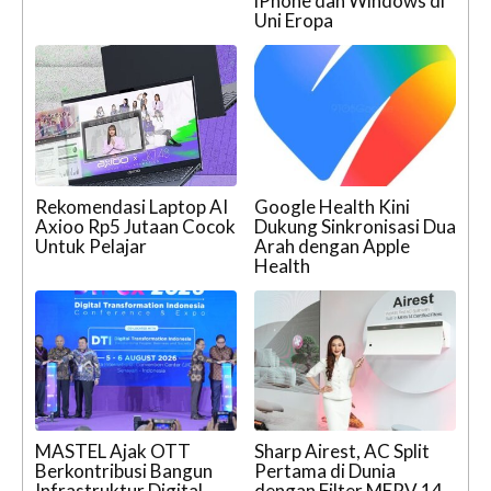
iPhone dan Windows di
Uni Eropa
Rekomendasi Laptop AI
Google Health Kini
Axioo Rp5 Jutaan Cocok
Dukung Sinkronisasi Dua
Untuk Pelajar
Arah dengan Apple
Health
MASTEL Ajak OTT
Sharp Airest, AC Split
Berkontribusi Bangun
Pertama di Dunia
Infrastruktur Digital
dengan Filter MERV 14