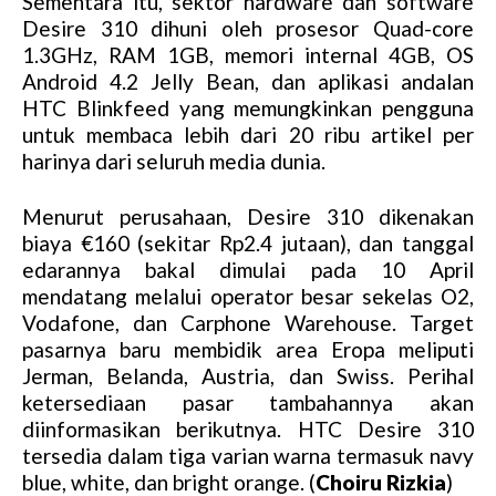
Sementara itu, sektor hardware dan software
M
Desire 310 dihuni oleh prosesor Quad-core
u
1.3GHz, RAM 1GB, memori internal 4GB, OS
t
Android 4.2 Jelly Bean, dan aplikasi andalan
e
HTC Blinkfeed yang memungkinkan pengguna
untuk membaca lebih dari 20 ribu artikel per
harinya dari seluruh media dunia.
Menurut perusahaan, Desire 310 dikenakan
biaya €160 (sekitar Rp2.4 jutaan), dan tanggal
edarannya bakal dimulai pada 10 April
mendatang melalui operator besar sekelas O2,
Vodafone, dan Carphone Warehouse. Target
pasarnya baru membidik area Eropa meliputi
Jerman, Belanda, Austria, dan Swiss. Perihal
ketersediaan pasar tambahannya akan
diinformasikan berikutnya. HTC Desire 310
tersedia dalam tiga varian warna termasuk navy
blue, white, dan bright orange. (
Choiru Rizkia
)