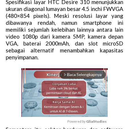
Spesifikasi layar HTC Desire 310 menunjukkan
ukuran diagonal lumayan besar 4.5 inchi FWVGA
(480×854 pixels). Meski resolusi layar yang
dibawanya rendah, namun smartphone ini
memiliki sejumlah kelebihan lainnya antara lain
video 1080p dari kamera 5MP, kamera depan
VGA, baterai 2000mAh, dan slot microSD
sebagai alternatif menambahkan kapasitas
penyimpanan.
Baca Selengkapnya
arrow_forward_ios
Powered by 
GliaStudios