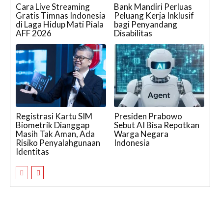
Cara Live Streaming
Bank Mandiri Perluas
Gratis Timnas Indonesia
Peluang Kerja Inklusif
di Laga Hidup Mati Piala
bagi Penyandang
AFF 2026
Disabilitas
Registrasi Kartu SIM
Presiden Prabowo
Biometrik Dianggap
Sebut AI Bisa Repotkan
Masih Tak Aman, Ada
Warga Negara
Risiko Penyalahgunaan
Indonesia
Identitas