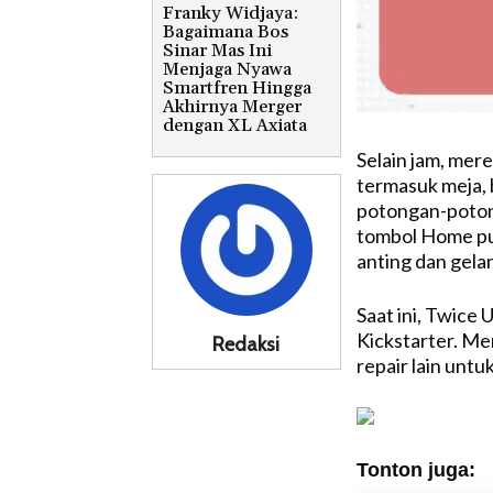
Franky Widjaya:
Bagaimana Bos
Sinar Mas Ini
Menjaga Nyawa
Smartfren Hingga
Akhirnya Merger
dengan XL Axiata
Selain jam, mer
termasuk meja, b
potongan-potong
tombol Home pun
anting dan gela
Saat ini, Twice
Kickstarter. M
Redaksi
repair lain unt
Tonton juga: