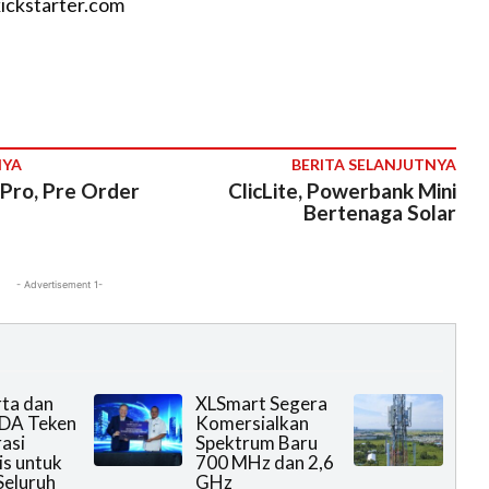
ickstarter.com
NYA
BERITA SELANJUTNYA
Pro, Pre Order
ClicLite, Powerbank Mini
Bertenaga Solar
- Advertisement 1-
rta dan
XLSmart Segera
DA Teken
Komersialkan
asi
Spektrum Baru
is untuk
700 MHz dan 2,6
Seluruh
GHz