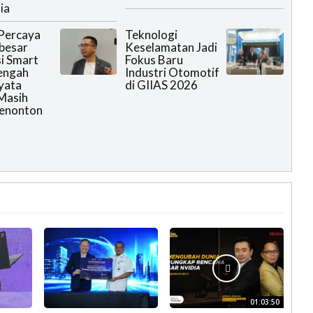
ia
Percaya
Teknologi
rbesar
Keselamatan Jadi
i Smart
Fokus Baru
engah
Industri Otomotif
yata
di GIIAS 2026
Masih
Menonton
01:03:50