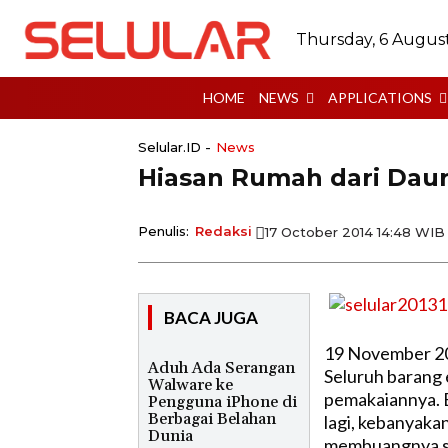
Thursday, 6 Augus
HOME
NEWS
APPLICATIONS
Selular.ID -
News
Hiasan Rumah dari Dau
Penulis:
Redaksi
17 October 2014 14:48 WIB
BACA JUGA
19 November 2
Aduh Ada Serangan
Seluruh barang e
Walware ke
pemakaiannya. Bi
Pengguna iPhone di
Berbagai Belahan
lagi, kebanyaka
Dunia
membuangnya se