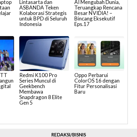
aptop
Lintasarta dan
AI Mengubah Dunia,
utaan
ASBANDA Teken
Teruangkap Rencana
lajar
Kolaborasi Strategis
Besar NVIDIA! –
untuk BPD di Seluruh
Bincang Eksekutif
Indonesia
Eps.17
OTT
Redmi K100 Pro
Oppo Perbarui
Bangun
Series Muncul di
ColorOS 16 dengan
gital
Geekbench
Fitur Personalisasi
Membawa
Baru
Snapdragon 8 Elite
Gen 5
REDAKSI/BISNIS