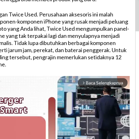
gan Twice Used. Perusahaan aksesoris ini malah
ponen-komponen iPhone yang rusak menjadi peluang
 foto yang Anda lihat, Twice Used mengumpulkan panel-
ne yang tak terpakai lagi dan menyulapnya menjadi
malis. Tidak lupa dibutuhkan berbagai komponen
ti jarum jam, perekat, dan baterai penggerak. Untuk
ding tersebut, pengrajin memerlukan setidaknya 12
ne.
Baca Selengkapnya
arrow_forward_ios