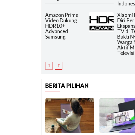
Indones
Amazon Prime
Xiaomi 
Video Dukung
Diri Pe
HDR10+
Ekspans
Advanced
TV di T
Samsung
Bukti N
Warga 
Aktif 
Televisi
BERITA PILIHAN