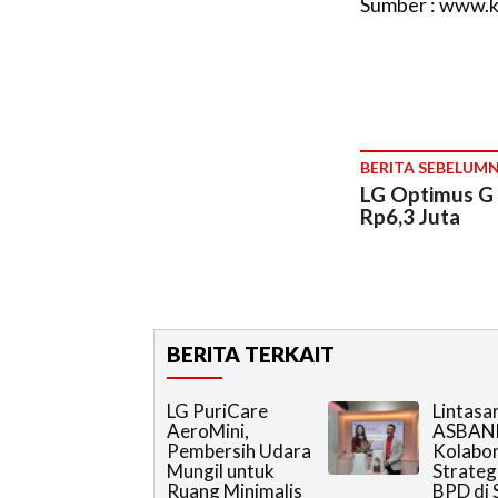
Sumber : www.k
BERITA SEBELUM
LG Optimus G 
Rp6,3 Juta
BERITA TERKAIT
LG PuriCare
Lintasa
AeroMini,
ASBAN
Pembersih Udara
Kolabor
Mungil untuk
Strateg
Ruang Minimalis
BPD di 