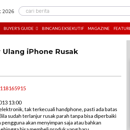
cari berita
t 2026
BUYER’S GUIDE
BINCANG EKSEKUTIF
MAGAZINE
FEATUR
r Ulang iPhone Rusak
013 13:00
lektronik, tak terkecuali handphone, pasti ada batas
la sudah terlanjur rusak parah tanpa bisa diperbaiki
n pengguna akan menyimpan saja atau bahkan
hingga bisa membeli produk yang baru.