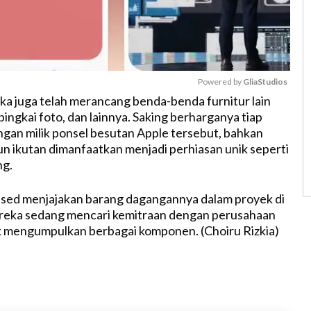
Powered by 
GliaStudios
eka juga telah merancang benda-benda furnitur lain
ingkai foto, dan lainnya. Saking berharganya tiap
M
an milik ponsel besutan Apple tersebut, bahkan
u
 ikutan dimanfaatkan menjadi perhiasan unik seperti
t
ng.
e
 Used menjajakan barang dagangannya dalam proyek di
ereka sedang mencari kemitraan dengan perusahaan
uk mengumpulkan berbagai komponen. (Choiru Rizkia)