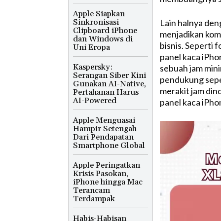
Apple Siapkan
Sinkronisasi
Lain halnya den
Clipboard iPhone
menjadikan kom
dan Windows di
bisnis. Seperti
Uni Eropa
panel kaca iPho
Kaspersky:
sebuah jam mini
Serangan Siber Kini
pendukung seper
Gunakan AI-Native,
merakit jam din
Pertahanan Harus
AI-Powered
panel kaca iPho
Apple Menguasai
Hampir Setengah
Dari Pendapatan
Smartphone Global
Apple Peringatkan
Krisis Pasokan,
iPhone hingga Mac
Terancam
Terdampak
Habis-Habisan