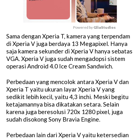
Powered by 
GliaStudios
Sama dengan Xperia T, kamera yang terpendam
M
di Xperia V juga berdaya 13 Megapixel. Hanya
u
saja kamera sekunder di Xperia V hanya sebatas
t
VGA. Xperia V juga sudah mengadopsi sistem
e
operasi Android 4.0 Ice Cream Sandwich.
Perbedaan yang mencolok antara Xperia V dan
Xperia T yaitu ukuran layar Xperia V yang
sedikit lebih kecil, yaitu 4,3 inchi. Meski begitu
ketajamannya bisa dikatakan setara. Selain
karena juga beresolusi 720x 1280 pixel, juga
sudah disokong Sony Bravia Engine.
Perbedaan lain dari Xperia V yaitu ketersedian