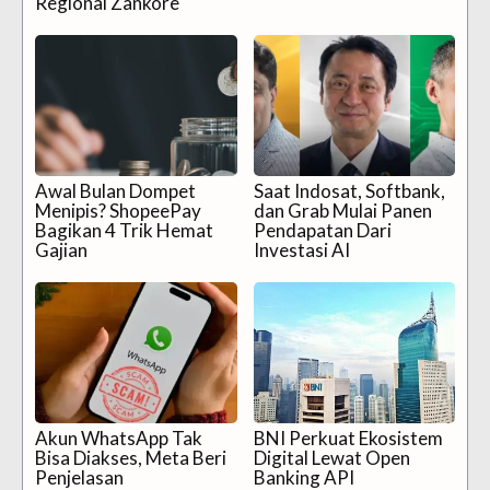
Regional Zankore
Awal Bulan Dompet
Saat Indosat, Softbank,
Menipis? ShopeePay
dan Grab Mulai Panen
Bagikan 4 Trik Hemat
Pendapatan Dari
Gajian
Investasi AI
Akun WhatsApp Tak
BNI Perkuat Ekosistem
Bisa Diakses, Meta Beri
Digital Lewat Open
Penjelasan
Banking API