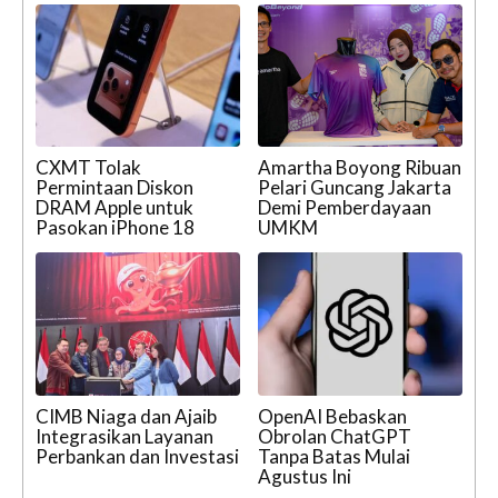
CXMT Tolak
Amartha Boyong Ribuan
Permintaan Diskon
Pelari Guncang Jakarta
DRAM Apple untuk
Demi Pemberdayaan
Pasokan iPhone 18
UMKM
CIMB Niaga dan Ajaib
OpenAI Bebaskan
Integrasikan Layanan
Obrolan ChatGPT
Perbankan dan Investasi
Tanpa Batas Mulai
Agustus Ini