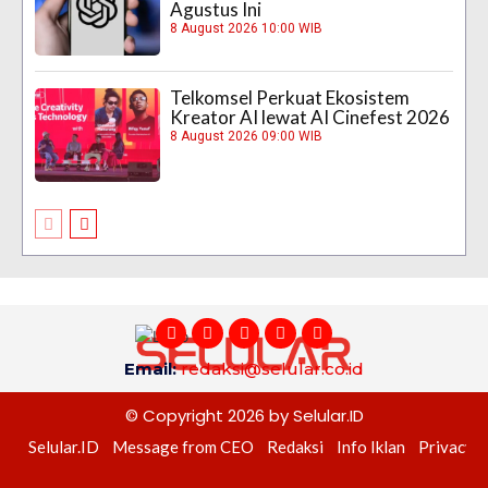
Agustus Ini
8 August 2026 10:00 WIB
Telkomsel Perkuat Ekosistem
Kreator AI lewat AI Cinefest 2026
8 August 2026 09:00 WIB
Email:
redaksi@selular.co.id
© Copyright 2026 by Selular.ID
Selular.ID
Message from CEO
Redaksi
Info Iklan
Privacy P