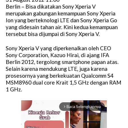
Berlin – Bisa dikatakan Sony Xperia V
merupakan gabungan kemampuan Sony Xperia
Ion yang berteknologi LTE dan Sony Xperia Go
yang didesain tahan air. Kini kedua kemampuan
tersebut bisa dijumpai di Sony Xperia V.
Sony Xperia V yang diperkenalkan oleh CEO
Sony Corporation, Kazuo Hirai, di ajang IFA
Berlin 2012, tergolong smartphone papan atas.
Selain karena mendukung LTE, juga karena
prosesornya yang berkekuatan Qualcomm S4
MSM8960 dual core Krait 1,5 GHz dengan RAM
1 GHz.
Baca Selengkapnya
arrow_forward_ios