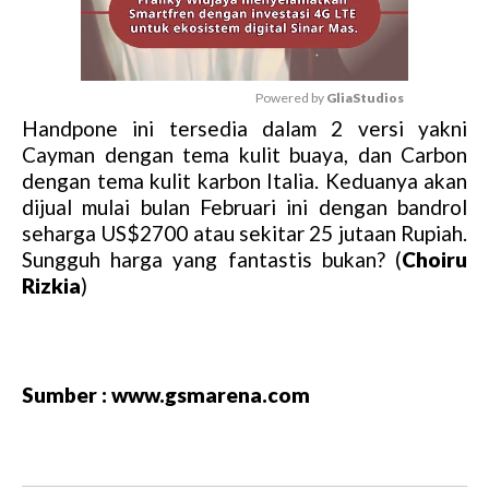
Powered by 
GliaStudios
Handpone ini tersedia dalam 2 versi yakni
M
Cayman dengan tema kulit buaya, dan Carbon
u
dengan tema kulit karbon Italia. Keduanya akan
t
dijual mulai bulan Februari ini dengan bandrol
e
seharga US$2700 atau sekitar 25 jutaan Rupiah.
Sungguh harga yang fantastis bukan? (
Choiru
Rizkia
)
Sumber : www.gsmarena.com