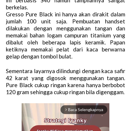
ini berbasis S40 namun tampilannya sangat
berkelas.
Gresso Pure Black ini hanya akan dirakit dalam
jumlah 100 unit saja. Pembuatan handset
dilakukan dengan menggunakan tangan dan
memakai bahan logam campuran titanium yang
dibalut oleh beberapa lapis keramik. Papan
ketiknya memakai pelat dari kaca berwarna
gelap dengan tombol bulat.
Sementara layarnya dilindungi dengan kaca safir
42 karat yang digosok menggunakan tangan.
Pure Black cukup ringan karena hanya berbobot
120 gram sehingga cukup ringan bila digenggam.
Baca Selengkapnya
arrow_forward_ios