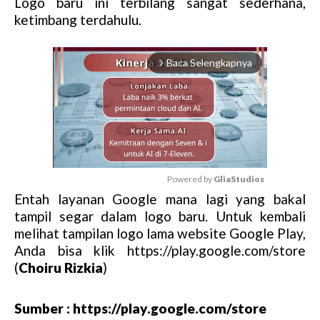
Logo baru ini terbilang sangat sederhana,
ketimbang terdahulu.
Baca Selengkapnya
arrow_forward_ios
Powered by 
GliaStudios
Entah layanan Google mana lagi yang bakal
M
tampil segar dalam logo baru. Untuk kembali
u
melihat tampilan logo lama website Google Play,
t
Anda bisa klik https://play.google.com/store
e
(
Choiru Rizkia
)
Sumber : https://play.google.com/store