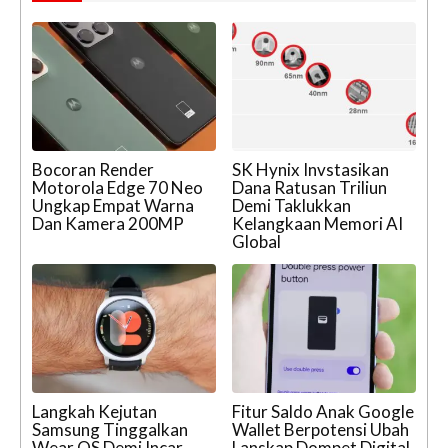
Bocoran Render
SK Hynix Invstasikan
Motorola Edge 70 Neo
Dana Ratusan Triliun
Ungkap Empat Warna
Demi Taklukkan
Dan Kamera 200MP
Kelangkaan Memori AI
Global
Langkah Kejutan
Fitur Saldo Anak Google
Samsung Tinggalkan
Wallet Berpotensi Ubah
Wear OS Demi Incar
Lanskap Dompet Digital