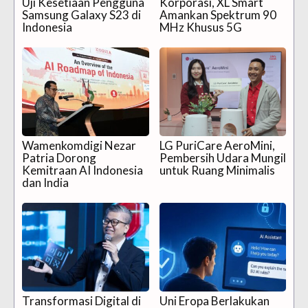
Uji Kesetiaan Pengguna
Korporasi, XL Smart
Samsung Galaxy S23 di
Amankan Spektrum 90
Indonesia
MHz Khusus 5G
Wamenkomdigi Nezar
LG PuriCare AeroMini,
Patria Dorong
Pembersih Udara Mungil
Kemitraan AI Indonesia
untuk Ruang Minimalis
dan India
Transformasi Digital di
Uni Eropa Berlakukan