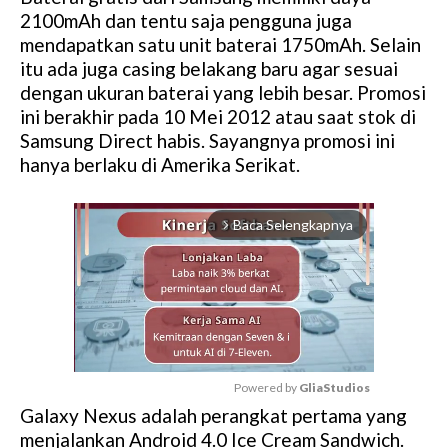
2100mAh dan tentu saja pengguna juga
mendapatkan satu unit baterai 1750mAh. Selain
itu ada juga casing belakang baru agar sesuai
dengan ukuran baterai yang lebih besar. Promosi
ini berakhir pada 10 Mei 2012 atau saat stok di
Samsung Direct habis. Sayangnya promosi ini
hanya berlaku di Amerika Serikat.
Baca Selengkapnya
arrow_forward_ios
Powered by 
GliaStudios
Galaxy Nexus adalah perangkat pertama yang
M
menjalankan Android 4.0 Ice Cream Sandwich.
u