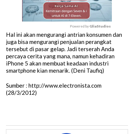
Powered by 
GliaStudios
Hal ini akan mengurangi antrian konsumen dan
M
juga bisa mengurangi penjualan perangkat
u
tersebut di pasar gelap. Jadi terserah Anda
t
percaya cerita yang mana, namun kehadiran
e
iPhone 5 akan membuat keadaan industri
smartphone kian menarik. (Deni Taufiq)
Sumber : http://www.electronista.com
(28/3/2012)