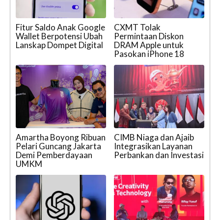
Fitur Saldo Anak Google
CXMT Tolak
Wallet Berpotensi Ubah
Permintaan Diskon
Lanskap Dompet Digital
DRAM Apple untuk
Pasokan iPhone 18
Amartha Boyong Ribuan
CIMB Niaga dan Ajaib
Pelari Guncang Jakarta
Integrasikan Layanan
Demi Pemberdayaan
Perbankan dan Investasi
UMKM