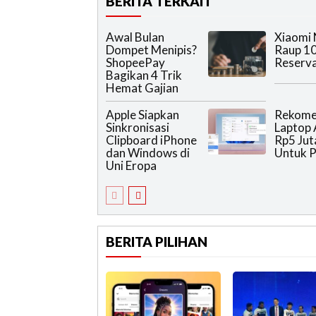
BERITA TERKAIT
Awal Bulan
Xiaomi 
Dompet Menipis?
Raup 10
ShopeePay
Reserva
Bagikan 4 Trik
Hemat Gajian
Apple Siapkan
Rekome
Sinkronisasi
Laptop 
Clipboard iPhone
Rp5 Jut
dan Windows di
Untuk P
Uni Eropa
BERITA PILIHAN