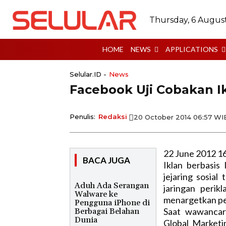
Thursday, 6 Augus
HOME
NEWS
APPLICATIONS
Selular.ID -
News
Facebook Uji Cobakan Ik
Penulis:
Redaksi
20 October 2014 06:57 WI
22 June 2012 1
BACA JUGA
Iklan berbasis 
jejaring sosia
Aduh Ada Serangan
jaringan perik
Walware ke
menargetkan pe
Pengguna iPhone di
Saat wawancar
Berbagai Belahan
Dunia
Global Market