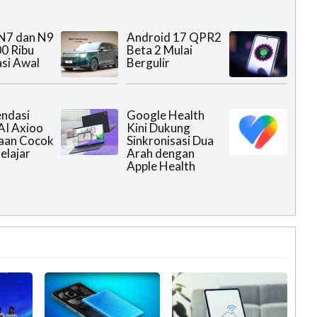
N7 dan N9
Android 17 QPR2
0 Ribu
Beta 2 Mulai
si Awal
Bergulir
ndasi
Google Health
AI Axioo
Kini Dukung
aan Cocok
Sinkronisasi Dua
elajar
Arah dengan
Apple Health