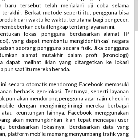
an baru tersebut telah menjalani uji coba selama
 terakhir. Berkat metode seperti itu, pengguna bisa
 produk dari waktu ke waktu, terutama bagi pengecer.
membeberkan detail lengkap tentang layanan ini.
ntukan lokasi pengguna berdasarkan alamat IP
ocol), yang dapat membantu mengidentifikasi negara
radaan seorang pengguna secara fisik. Jika pengguna
umkan alamat mutakhir dalam profil (kronologi)
a dapat melihat iklan yang ditargetkan ke lokasi
na pun saat itu mereka berada.
r ini secara otomatis mendorong Facebook memasuki
yanan berbasis geo-lokasi. Tentunya, seperti layanan
ok pun akan mendorong pengguna agar rajin check in
mobile dengan mengiming-imingi mereka berbagai
k atau keuntungan lainnya. Facebook menggunakan
e yang akan memungkinkan iklan tepat mencapai user
uju berdasarkan lokasinya. Berdasarkan data yang
kan, platform mobile memang menyumbang trafik yang