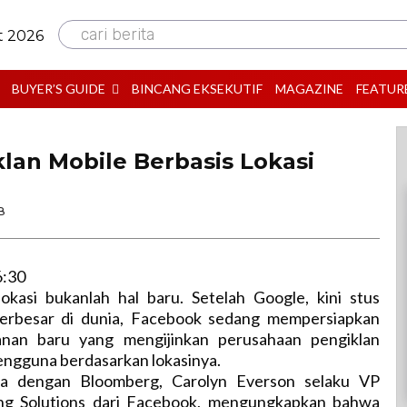
cari berita
t 2026
BUYER’S GUIDE
BINCANG EKSEKUTIF
MAGAZINE
FEATUR
lan Mobile Berbasis Lokasi
B
6:30
lokasi bukanlah hal baru. Setelah Google, kini stus
l terbesar di dunia, Facebook sedang mempersiapkan
lanan baru yang mengijinkan perusahaan pengiklan
ngguna berdasarkan lokasinya.
a dengan Bloomberg, Carolyn Everson selaku VP
ing Solutions dari Facebook, mengungkapkan bahwa