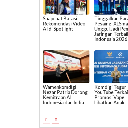
Snapchat Batasi
Tinggalkan Par
Rekomendasi Video
Pesaing, XLSma
AI di Spotlight
Unggul Jadi Pem
Jaringan Terbai
Indonesia 2026
Wamenkomdigi
Komdigi Tegur
Nezar Patria Dorong
YouTube Terkai
Kemitraan AI
Promosi Vape
Indonesia dan India
Libatkan Anak