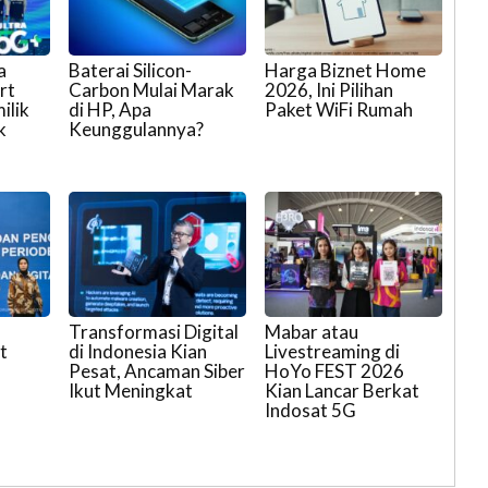
a
Baterai Silicon-
Harga Biznet Home
rt
Carbon Mulai Marak
2026, Ini Pilihan
ilik
di HP, Apa
Paket WiFi Rumah
k
Keunggulannya?
Transformasi Digital
Mabar atau
t
di Indonesia Kian
Livestreaming di
Pesat, Ancaman Siber
HoYo FEST 2026
Ikut Meningkat
Kian Lancar Berkat
Indosat 5G