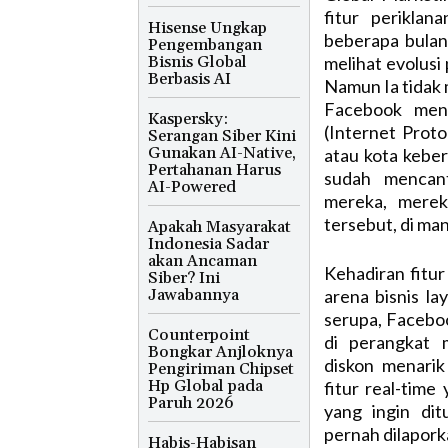
fitur periklan
Hisense Ungkap
beberapa bulan
Pengembangan
Bisnis Global
melihat evolusi
Berbasis AI
Namun Ia tidak 
Facebook mene
Kaspersky:
(Internet Prot
Serangan Siber Kini
Gunakan AI-Native,
atau kota kebe
Pertahanan Harus
sudah mencant
AI-Powered
mereka, merek
tersebut, di ma
Apakah Masyarakat
Indonesia Sadar
akan Ancaman
Kehadiran fitu
Siber? Ini
Jawabannya
arena bisnis la
serupa, Facebo
Counterpoint
di perangkat 
Bongkar Anjloknya
diskon menari
Pengiriman Chipset
Hp Global pada
fitur real-tim
Paruh 2026
yang ingin dit
pernah dilapor
Habis-Habisan