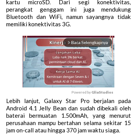
kartu microSD. Dari segi konektivitas,
perangkat genggam ini juga mendukung
Bluetooth dan WiFi, namun sayangnya tidak
memiliki konektivitas 3G.
Baca Selengkapnya
arrow_forward_ios
Powered by 
GliaStudios
Lebih lanjut, Galaxy Star Pro berjalan pada
M
Android 4.1 Jelly Bean dan sudah dibekali oleh
u
baterai bermuatan 1.500mAh, yang menurut
t
perusahaan mampu bertahan selama sekitar 15
e
jam on-call atau hingga 370 jam waktu siaga.