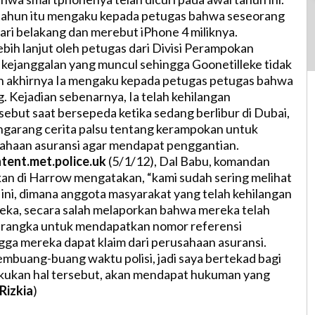
 tahun itu mengaku kepada petugas bahwa seseorang
ri belakang dan merebut iPhone 4 miliknya.
ebih lanjut oleh petugas dari Divisi Perampokan
kejanggalan yang muncul sehingga Goonetilleke tidak
dan akhirnya Ia mengaku kepada petugas petugas bahwa
. Kejadian sebenarnya, Ia telah kehilangan
ebut saat bersepeda ketika sedang berlibur di Dubai,
ngarang cerita palsu tentang kerampokan untuk
sahaan asuransi agar mendapat penggantian.
tent.met.police.uk
(5/1/12), Dal Babu, komandan
an di Harrow mengatakan, “kami sudah sering melihat
i ini, dimana anggota masyarakat yang telah kehilangan
ka, secara salah melaporkan bahwa mereka telah
 rangka untuk mendapatkan nomor referensi
gga mereka dapat klaim dari perusahaan asuransi.
membuang-buang waktu polisi, jadi saya bertekad bagi
akukan hal tersebut, akan mendapat hukuman yang
Rizkia
)