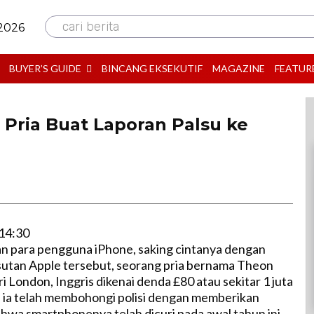
cari berita
 2026
BUYER’S GUIDE
BINCANG EKSEKUTIF
MAGAZINE
FEATUR
 Pria Buat Laporan Palsu ke
14:30
an para pengguna iPhone, saking cintanya dengan
utan Apple tersebut, seorang pria bernama Theon
i London, Inggris dikenai denda £80 atau sekitar 1 juta
a ia telah membohongi polisi dengan memberikan
ahwa smartphonenya telah dicuri pada awal tahun ini.