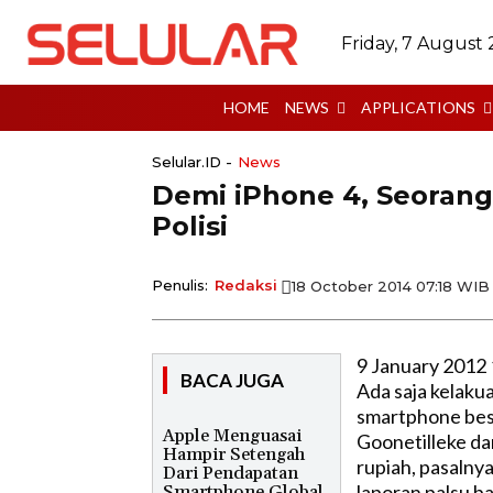
Friday, 7 August
HOME
NEWS
APPLICATIONS
Selular.ID -
News
Demi iPhone 4, Seorang
Polisi
Penulis:
Redaksi
18 October 2014 07:18 WIB
9 January 2012 
BACA JUGA
Ada saja kelaku
smartphone bes
Apple Menguasai
Goonetilleke dar
Hampir Setengah
rupiah, pasalny
Dari Pendapatan
laporan palsu b
Smartphone Global