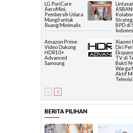
LG PuriCare
Lintasa
AeroMini,
ASBAN
Pembersih Udara
Kolabor
Mungil untuk
Strateg
Ruang Minimalis
BPD di 
Indones
Amazon Prime
Xiaomi 
Video Dukung
Diri Pe
HDR10+
Ekspans
Advanced
TV di T
Samsung
Bukti N
Warga 
Aktif 
Televisi
BERITA PILIHAN