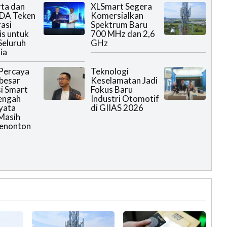
rta dan
XLSmart Segera
DA Teken
Komersialkan
asi
Spektrum Baru
is untuk
700 MHz dan 2,6
Seluruh
GHz
ia
Percaya
Teknologi
rbesar
Keselamatan Jadi
i Smart
Fokus Baru
engah
Industri Otomotif
yata
di GIIAS 2026
Masih
Menonton