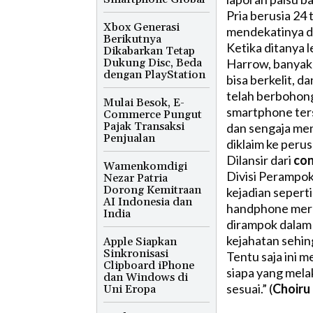
Pria berusia 24
Xbox Generasi
mendekatinya da
Berikutnya
Ketika ditanya l
Dikabarkan Tetap
Dukung Disc, Beda
Harrow, banyak 
dengan PlayStation
bisa berkelit, 
telah berbohong
Mulai Besok, E-
smartphone ters
Commerce Pungut
Pajak Transaksi
dan sengaja me
Penjualan
diklaim ke peru
Dilansir dari
con
Wamenkomdigi
Divisi Perampok
Nezar Patria
Dorong Kemitraan
kejadian sepert
AI Indonesia dan
handphone mere
India
dirampok dalam
kejahatan sehin
Apple Siapkan
Sinkronisasi
Tentu saja ini 
Clipboard iPhone
siapa yang mel
dan Windows di
sesuai.” (
Choiru 
Uni Eropa