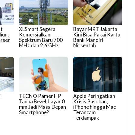
at
XLSmart Segera
Bayar MRT Jakarta
iun,
Komersialkan
Kini Bisa Pakai Kartu
ersen
Spektrum Baru 700
Bank Mandiri
MHz dan 2,6 GHz
Nirsentuh
i
TECNO Pamer HP
Apple Peringatkan
Tanpa Bezel, Layar 0
Krisis Pasokan,
mm Jadi Masa Depan
iPhone hingga Mac
Smartphone?
Terancam
Terdampak