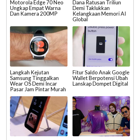
Motorola Edge 70 Neo
Dana Ratusan Triliun
Ungkap Empat Warna
Demi Taklukkan
Dan Kamera 200MP
Kelangkaan Memori AI
Global
Langkah Kejutan
Fitur Saldo Anak Google
Samsung Tinggalkan
Wallet Berpotensi Ubah
Wear OS Demi Incar
Lanskap Dompet Digital
Pasar Jam Pintar Murah