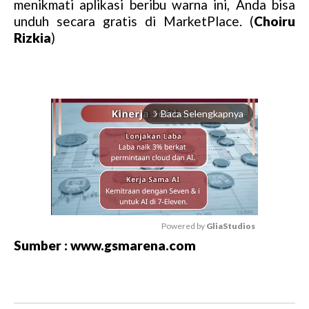
menikmati aplikasi beribu warna ini, Anda bisa
unduh secara gratis di MarketPlace. (
Choiru
Rizkia
)
Baca Selengkapnya
arrow_forward_ios
Powered by 
GliaStudios
Sumber : www.gsmarena.com
M
u
t
e