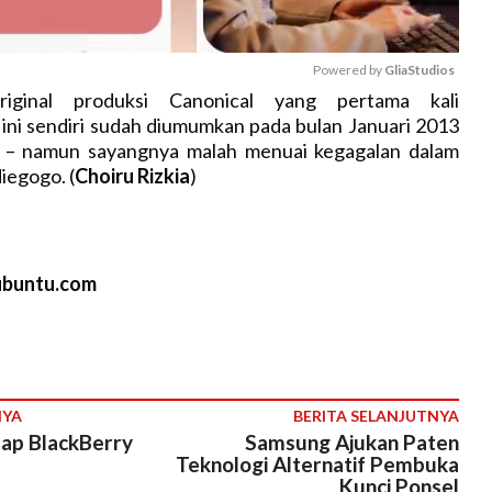
Powered by 
GliaStudios
riginal produksi Canonical yang pertama kali
ini sendiri sudah diumumkan pada bulan Januari 2013
M
 – namun sayangnya malah menuai kegagalan dalam
u
iegogo. (
Choiru Rizkia
)
t
e
ubuntu.com
NYA
BERITA SELANJUTNYA
ap BlackBerry
Samsung Ajukan Paten
Teknologi Alternatif Pembuka
Kunci Ponsel