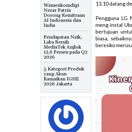
13.10 datang de
Wamenkomdigi
Nezar Patria
Dorong Kemitraan
Pengguna LG N
AI Indonesia dan
meng-instal Ub
India
bertujuan unt
Pendapatan Naik,
biasa, sebaikn
Laba Bersih
beresiko merus
MediaTek Anjlok
12,6 Persen pada Q2
2026
5 Kategori Produk
yang Akan
Ramaikan IGHE
2026 Jakarta