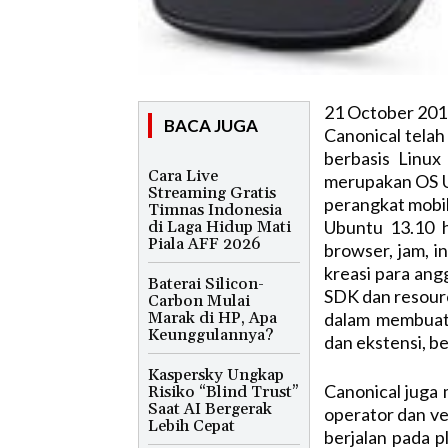
21 October 201
BACA JUGA
Canonical telah 
berbasis Linux
Cara Live
merupakan OS 
Streaming Gratis
perangkat mobil
Timnas Indonesia
Ubuntu 13.10 h
di Laga Hidup Mati
Piala AFF 2026
browser, jam, i
kreasi para angg
Baterai Silicon-
SDK dan resour
Carbon Mulai
Marak di HP, Apa
dalam membuat 
Keunggulannya?
dan ekstensi, b
Kaspersky Ungkap
Canonical juga 
Risiko “Blind Trust”
Saat AI Bergerak
operator dan ve
Lebih Cepat
berjalan pada p