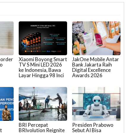
-order
Xiaomi Boyong Smart
JakOne Mobile Antar
co
TV S Mini LED 2026
Bank Jakarta Raih
ke Indonesia, Bawa
Digital Excellence
Layar Hingga 98 Inci
Awards 2026
BRI Percepat
Presiden Prabowo
t
BRIvolution Reignite
Sebut AI Bisa