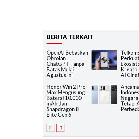
BERITA TERKAIT
OpenAI Bebaskan
Telkoms
Obrolan
Perkua
ChatGPT Tanpa
Ekosis
Batas Mulai
Kreator
Agustus Ini
AI Cine
Honor Win 2 Pro
Ancama
Max Mengusung
Indonesi
Baterai 10.000
Negara 
mAh dan
Tetapi 
Snapdragon 8
Perbed
Elite Gen 6