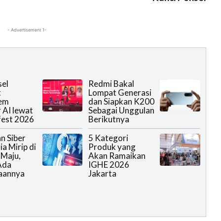
- Advertisement 1-
el
Redmi Bakal
t
Lompat Generasi
tem
dan Siapkan K200
 AI lewat
Sebagai Unggulan
fest 2026
Berikutnya
n Siber
5 Kategori
a Mirip di
Produk yang
Maju,
Akan Ramaikan
Ada
IGHE 2026
aannya
Jakarta