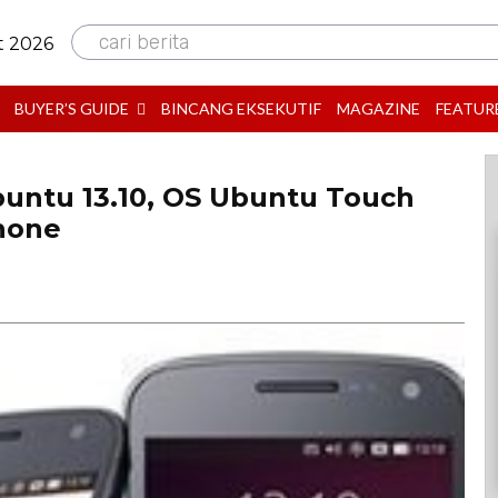
cari berita
t 2026
BUYER’S GUIDE
BINCANG EKSEKUTIF
MAGAZINE
FEATUR
untu 13.10, OS Ubuntu Touch
hone