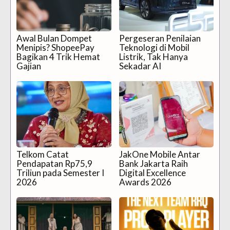
Awal Bulan Dompet
Pergeseran Penilaian
Menipis? ShopeePay
Teknologi di Mobil
Bagikan 4 Trik Hemat
Listrik, Tak Hanya
Gajian
Sekadar AI
Telkom Catat
JakOne Mobile Antar
Pendapatan Rp75,9
Bank Jakarta Raih
Triliun pada Semester I
Digital Excellence
2026
Awards 2026