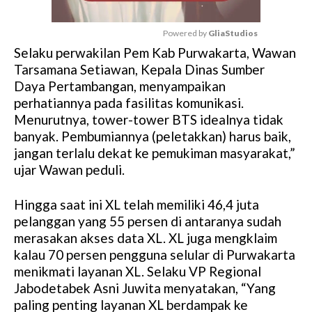
Powered by 
GliaStudios
Selaku perwakilan Pem Kab Purwakarta, Wawan
M
Tarsamana Setiawan, Kepala Dinas Sumber
u
Daya Pertambangan, menyampaikan
t
perhatiannya pada fasilitas komunikasi.
e
Menurutnya, tower-tower BTS idealnya tidak
banyak. Pembumiannya (peletakkan) harus baik,
jangan terlalu dekat ke pemukiman masyarakat,”
ujar Wawan peduli.
Hingga saat ini XL telah memiliki 46,4 juta
pelanggan yang 55 persen di antaranya sudah
merasakan akses data XL. XL juga mengklaim
kalau 70 persen pengguna selular di Purwakarta
menikmati layanan XL. Selaku VP Regional
Jabodetabek Asni Juwita menyatakan, “Yang
paling penting layanan XL berdampak ke