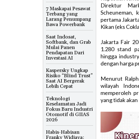
Direktur Mar
7 Maskapai Pesawat
Scheuneman, k
Terbang yang
Larang Penumpang
pertama Jakart
Bawa Powerbank
Kikan (eks Cokl
Saat Indosat,
Jakarta Fair 2
Softbank, dan Grab
Mulai Panen
1.280 stand p
Pendapatan Dari
hingga industr
Investasi AI
dengan harga p
Kaspersky Ungkap
Risiko “Blind Trust”
Menurut Ralph,
Saat AI Bergerak
wilayah Indon
Lebih Cepat
memperoleh pr
Teknologi
yang tidak akan 
Keselamatan Jadi
Fokus Baru Industri
Otomotif di GIIAS
2026
Habis-Habisan
Franky Widjaya: