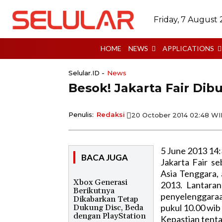
Friday, 7 August
HOME
NEWS
APPLICATIONS
Selular.ID -
News
Besok! Jakarta Fair Dib
Penulis:
Redaksi
20 October 2014 02:48 W
5 June 2013 14
BACA JUGA
Jakarta Fair s
Asia Tenggara, 
Xbox Generasi
2013. Lantaran
Berikutnya
penyelenggaraan
Dikabarkan Tetap
pukul 10.00 wib
Dukung Disc, Beda
dengan PlayStation
Kepastian tenta