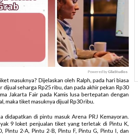
Powered by 
GliaStudios
iket masuknya? Dijelaskan oleh Ralph, pada hari biasa
ir dijual seharga Rp25 ribu, dan pada akhir pekan Rp30
M
tama Jakarta Fair pada Kamis lusa bertepatan dengan
u
nal, maka tiket masuknya dijual Rp30 ribu.
t
e
sa didapatkan di pintu masuk Arena PRJ Kemayoran.
ak 9 loket penjualan tiket yang terletak di Pintu K,
, Pintu 2-A, Pintu 2-B, Pintu F, Pintu G, Pintu I, dan