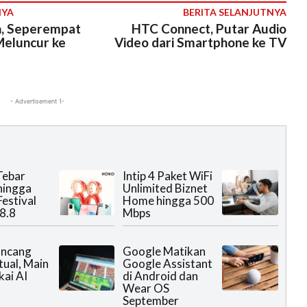
NYA
BERITA SELANJUTNYA
n, Seperempat
HTC Connect, Putar Audio
Meluncur ke
Video dari Smartphone ke TV
- Advertisement 1-
Tebar
Intip 4 Paket WiFi
hingga
Unlimited Biznet
Festival
Home hingga 500
 8.8
Mbps
ncang
Google Matikan
tual, Main
Google Assistant
kai AI
di Android dan
Wear OS
September