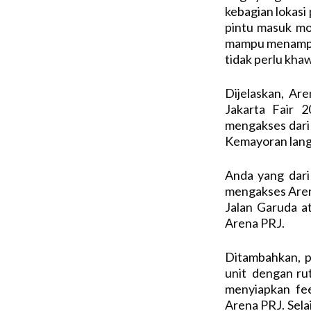
kebagian lokasi 
pintu masuk mobi
mampu menampun
tidak perlu khaw
Dijelaskan, Ar
Jakarta Fair 
mengakses dari 
Kemayoran lang
Anda yang dar
mengakses Arena
Jalan Garuda a
Arena PRJ.
Ditambahkan, 
unit dengan rut
menyiapkan fe
Arena PRJ. Sela