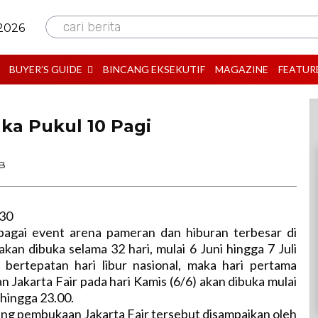
cari berita
 2026
BUYER’S GUIDE
BINCANG EKSEKUTIF
MAGAZINE
FEATUR
uka Pukul 10 Pagi
IB
:30
ebagai event arena pameran dan hiburan terbesar di
akan dibuka selama 32 hari, mulai 6 Juni hingga 7 Juli
 bertepatan hari libur nasional, maka hari pertama
 Jakarta Fair pada hari Kamis (6/6) akan dibuka mulai
 hingga 23.00.
ng pembukaan Jakarta Fair tersebut disampaikan oleh