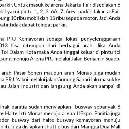
parkir. Untuk masuk ke arena Jakarta Fair disediakan 6
l yakni pintu 1, 2, 3, 6A, 7. Area parkir Jakarta Fair
g 10 ribu mobil dan 15 ribu sepeda motor. Jadi Anda
atir tidak dapat tempat parkir.
ena PRJ Kemayoran sebagai lokasi penyelenggaraan
2013 bisa ditempuh dari berbagai arah. Jika Anda
Tol Dalam Kota maka Anda tinggal keluar di pintu tol
sung menuju Arena PRJ melalui Jalan Benjamin Suaeb.
i arah Pasar Senen maupun arah Monas juga mudah
 PRJ. Yakni melalui jalan Gunung Sahari lalu masuk ke
tau Jalan Industri dan langsung Anda akan sampai di
pihak panitia sudah menyiapkan busway sebanyak 8
e Halte Irti Monas menuju arena JIExpo. Panitia juga
eder busway dari halte busway kemayoran menuju
in itu juga disiapkan shuttle bus dari Mangga Dua Mall