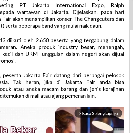
keting PT Jakarta International Expo, Ralph
epada wartawan di Jakarta. Dijelaskan, pada hari
a Fair akan menampilkan konser The Changcuters dan
at) serta beberapa band yang mulai naik daun.
013 diikuti oleh 2.650 peserta yang tergabung dalam
ameran. Aneka produk industry besar, menengah,
y kecil dan UKM unggulan dalam negeri akan dijual
romosi.
 peserta Jakarta Fair datang dari berbagai pelosok
esia. Tak heran, jika di Jakarta Fair anda bisa
oduk atau aneka macam barang dan jenis kerajinan
ditemukan di mall atau ajang pemeran lain.
Baca Selengkapnya
arrow_forward_ios