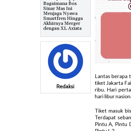
Bagaimana Bos
Sinar Mas Ini
Menjaga Nyawa
Smartfren Hingga
Akhirnya Merger
dengan XL Axiata
Lantas berapa t
tiket Jakarta Fa
Redaksi
ribu. Hari per
hari libur nasio
Tiket masuk bi
Terdapat sebany
Pintu A, Pintu D
Pintu I-2.