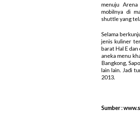
menuju Arena 
mobilnya di m
shuttle yang tel
Selama berkunj
jenis kuliner t
barat Hal E dan
aneka menu kha
Bangkong, Sapo
lain lain. Jadi 
2013.
Sumber : www.se