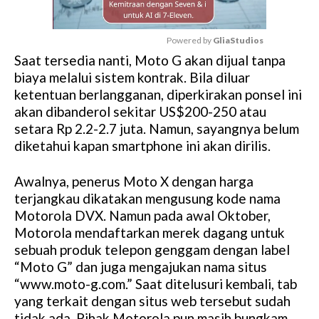
Powered by 
GliaStudios
Saat tersedia nanti, Moto G akan dijual tanpa
M
biaya melalui sistem kontrak. Bila diluar
u
ketentuan berlangganan, diperkirakan ponsel ini
t
akan dibanderol sekitar US$200-250 atau
e
setara Rp 2.2-2.7 juta. Namun, sayangnya belum
diketahui kapan smartphone ini akan dirilis.
Awalnya, penerus Moto X dengan harga
terjangkau dikatakan mengusung kode nama
Motorola DVX. Namun pada awal Oktober,
Motorola mendaftarkan merek dagang untuk
sebuah produk telepon genggam dengan label
“Moto G” dan juga mengajukan nama situs
“www.moto-g.com.” Saat ditelusuri kembali, tab
yang terkait dengan situs web tersebut sudah
tidak ada. Pihak Motorola pun masih bungkam