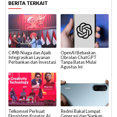
BERITA TERKAIT
CIMB Niaga dan Ajaib
OpenAI Bebaskan
Integrasikan Layanan
Obrolan ChatGPT
Perbankan dan Investasi
Tanpa Batas Mulai
Agustus Ini
Telkomsel Perkuat
Redmi Bakal Lompat
Ekosistem Kreator AI
Generasi dan Siapkan