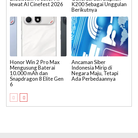
lewat AI Cinefest 2026
K200 Sebagai Unggulan
Berikutnya
Honor Win 2 Pro Max
Ancaman Siber
Mengusung Baterai
Indonesia Mirip di
10.000 mAh dan
Negara Maju, Tetapi
Snapdragon 8 Elite Gen
Ada Perbedaannya
6