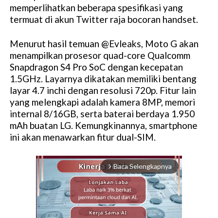
memperlihatkan beberapa spesifikasi yang
termuat di akun Twitter raja bocoran handset.
Menurut hasil temuan @Evleaks, Moto G akan
menampilkan prosesor quad-core Qualcomm
Snapdragon S4 Pro SoC dengan kecepatan
1.5GHz. Layarnya dikatakan memiliki bentang
layar 4.7 inchi dengan resolusi 720p. Fitur lain
yang melengkapi adalah kamera 8MP, memori
internal 8/16GB, serta baterai berdaya 1.950
mAh buatan LG. Kemungkinannya, smartphone
ini akan menawarkan fitur dual-SIM.
Baca Selengkapnya
arrow_forward_ios