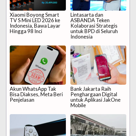
Xiaomi Boyong Smart
Lintasarta dan
TV S Mini LED 2026 ke
ASBANDA Teken
Indonesia, Bawa Layar
Kolaborasi Strategis
Hingga 98 Inci
untuk BPD di Seluruh
Indonesia
Akun WhatsApp Tak
Bank Jakarta Raih
Bisa Diakses, Meta Beri
Penghargaan Digital
Penjelasan
untuk Aplikasi JakOne
Mobile