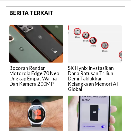
BERITA TERKAIT
Bocoran Render
SK Hynix Invstasikan
Motorola Edge 70 Neo
Dana Ratusan Triliun
Ungkap Empat Warna
Demi Taklukkan
Dan Kamera 200MP
Kelangkaan Memori AI
Global