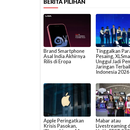
BERITA PILIHAN
Brand Smartphone
Tinggalkan Par
Asal India Akhirnya
Pesaing, XLSma
Rilis di Eropa
Unggul Jadi Pem
Jaringan Terbai
Indonesia 2026
Apple Peringatkan
Mabar atau
Krisis Pasokan,
Livestreaming d