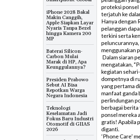
proteksi ponsel 
iPhone 2028 Bakal
terjatuh ke dalam
Makin Canggih,
Hanya dengan Rp
Apple Siapkan Layar
Nyaris Tanpa Bezel
pelanggan dapa
hingga Kamera 200
terkini serta k
MP
peluncurannya, 
menggunakan pon
Baterai Silicon-
Carbon Mulai
Dalam siaran per
Marak di HP, Apa
mengatakan, “P
Keunggulannya?
kegiatan sehari-
dompetnya di ru
Presiden Prabowo
Sebut AI Bisa
yang pertama d
Repotkan Warga
manfaat ganda ba
Negara Indonesia
perlindungan po
berbagai berita t
Teknologi
Keselamatan Jadi
ponsel mereka a
Fokus Baru Industri
gratis! Apabila 
Otomotif di GIIAS
diganti.
2026
‘Phone Care’ me