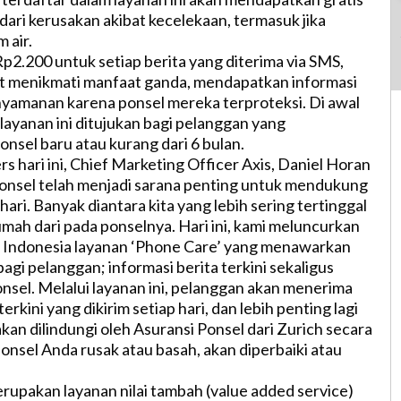
dari kerusakan akibat kecelekaan, termasuk jika
 air.
2.200 untuk setiap berita yang diterima via SMS,
t menikmati manfaat ganda, mendapatkan informasi
enyamanan karena ponsel mereka terproteksi. Di awal
layanan ini ditujukan bagi pelanggan yang
sel baru atau kurang dari 6 bulan.
s hari ini, Chief Marketing Officer Axis, Daniel Horan
onsel telah menjadi sarana penting untuk mendukung
hari. Banyak diantara kita yang lebih sering tertinggal
mah dari pada ponselnya. Hari ini, kami meluncurkan
i Indonesia layanan ‘Phone Care’ yang menawarkan
gi pelanggan; informasi berita terkini sekaligus
nsel. Melalui layanan ini, pelanggan akan menerima
erkini yang dikirim setiap hari, dan lebih penting lagi
kan dilindungi oleh Asuransi Ponsel dari Zurich secara
ponsel Anda rusak atau basah, akan diperbaiki atau
rupakan layanan nilai tambah (value added service)