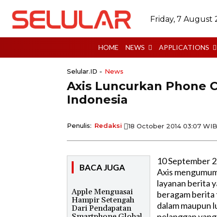
Friday, 7 August
HOME
NEWS
APPLICATIONS
Selular.ID -
News
Axis Luncurkan Phone C
Indonesia
Penulis:
Redaksi
18 October 2014 03:07 WI
10 September 2
BACA JUGA
Axis mengumumk
layanan berita
Apple Menguasai
beragam berita t
Hampir Setengah
dalam maupun lu
Dari Pendapatan
pelanggan yang 
Smartphone Global