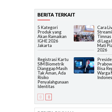
BERITA TERKAIT
5 Kategori
Cara Li
Produk yang
Streami
Akan Ramaikan
Timnas 
IGHE 2026
di Laga
Jakarta
Mati Pi
2026
Registrasi Kartu
Preside
SIM Biometrik
Prabowo
Dianggap Masih
Bisa Re
Tak Aman, Ada
Warga 
Risiko
Indones
Penyalahgunaan
Identitas