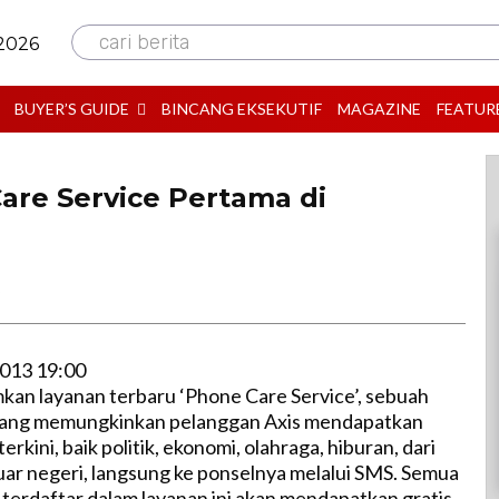
cari berita
 2026
BUYER’S GUIDE
BINCANG EKSEKUTIF
MAGAZINE
FEATUR
are Service Pertama di
B
013 19:00
an layanan terbaru ‘Phone Care Service’, sebuah
 yang memungkinkan pelanggan Axis mendapatkan
erkini, baik politik, ekonomi, olahraga, hiburan, dari
ar negeri, langsung ke ponselnya melalui SMS. Semua
terdaftar dalam layanan ini akan mendapatkan gratis