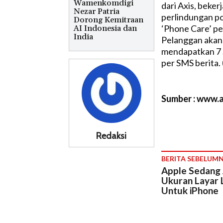
Wamenkomdigi
dari Axis, beke
Nezar Patria
perlindungan po
Dorong Kemitraan
‘Phone Care’ pe
AI Indonesia dan
India
Pelanggan akan 
mendapatkan 7 
per SMS berita.
Sumber : www.a
Redaksi
BERITA SEBELUM
Apple Sedang 
Ukuran Layar 
Untuk iPhone