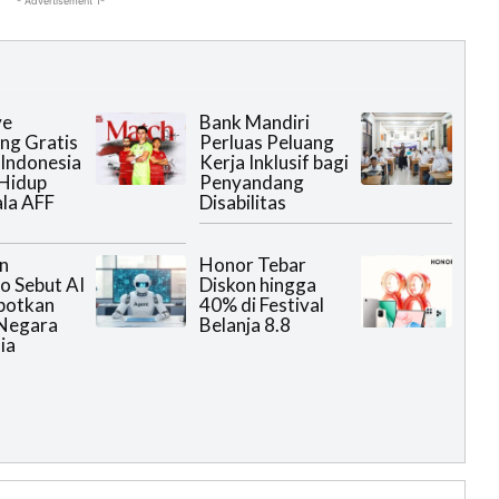
- Advertisement 1-
ve
Bank Mandiri
ng Gratis
Perluas Peluang
Indonesia
Kerja Inklusif bagi
 Hidup
Penyandang
ala AFF
Disabilitas
n
Honor Tebar
 Sebut AI
Diskon hingga
potkan
40% di Festival
Negara
Belanja 8.8
ia