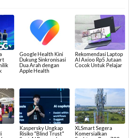
a
Google Health Kini
Rekomendasi Laptop
rt
Dukung Sinkronisasi
AI Axioo Rp5 Jutaan
ilik
Dua Arah dengan
Cocok Untuk Pelajar
k
Apple Health
Kaspersky Ungkap
XLSmart Segera
i
Risiko “Blind Trust”
Komersialkan