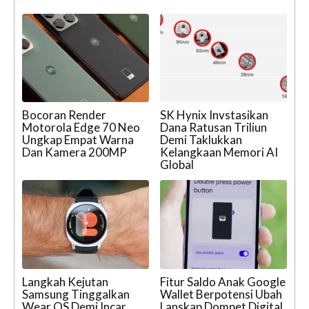
Bocoran Render
SK Hynix Invstasikan
Motorola Edge 70 Neo
Dana Ratusan Triliun
Ungkap Empat Warna
Demi Taklukkan
Dan Kamera 200MP
Kelangkaan Memori AI
Global
Langkah Kejutan
Fitur Saldo Anak Google
Samsung Tinggalkan
Wallet Berpotensi Ubah
Wear OS Demi Incar
Lanskap Dompet Digital