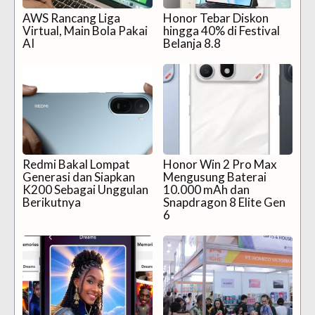
AWS Rancang Liga
Honor Tebar Diskon
Virtual, Main Bola Pakai
hingga 40% di Festival
AI
Belanja 8.8
Redmi Bakal Lompat
Honor Win 2 Pro Max
Generasi dan Siapkan
Mengusung Baterai
K200 Sebagai Unggulan
10.000 mAh dan
Berikutnya
Snapdragon 8 Elite Gen
6