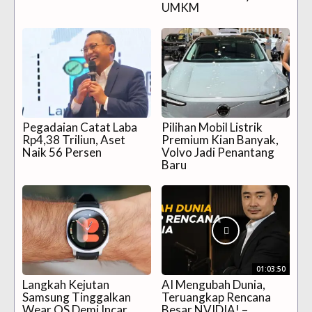
UMKM
Pegadaian Catat Laba
Pilihan Mobil Listrik
Rp4,38 Triliun, Aset
Premium Kian Banyak,
Naik 56 Persen
Volvo Jadi Penantang
Baru
01:03:50
Langkah Kejutan
AI Mengubah Dunia,
Samsung Tinggalkan
Teruangkap Rencana
Wear OS Demi Incar
Besar NVIDIA! –