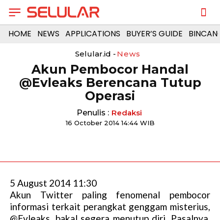
HOME
NEWS
APPLICATIONS
BUYER’S GUIDE
BINCAN
Selular.id -
News
Akun Pembocor Handal
@Evleaks Berencana Tutup
Operasi
Penulis :
Redaksi
16 October 2014 14:44 WIB
5 August 2014 11:30
Akun Twitter paling fenomenal pembocor
informasi terkait perangkat genggam misterius,
@Evleaks, bakal segera menutup diri. Pasalnya,