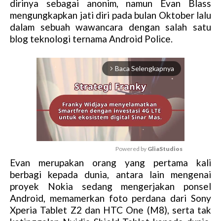
dirinya sebagai anonim, namun Evan Blass
mengungkapkan jati diri pada bulan Oktober lalu
dalam sebuah wawancara dengan salah satu
blog teknologi ternama Android Police.
Baca Selengkapnya
arrow_forward_ios
Powered by 
GliaStudios
Evan merupakan orang yang pertama kali
M
berbagi kepada dunia, antara lain mengenai
u
proyek Nokia sedang mengerjakan ponsel
t
Android, memamerkan foto perdana dari Sony
e
Xperia Tablet Z2 dan HTC One (M8), serta tak