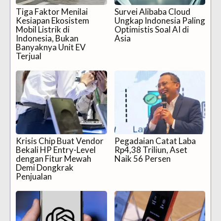
Tiga Faktor Menilai
Survei Alibaba Cloud
Kesiapan Ekosistem
Ungkap Indonesia Paling
Mobil Listrik di
Optimistis Soal AI di
Indonesia, Bukan
Asia
Banyaknya Unit EV
Terjual
Krisis Chip Buat Vendor
Pegadaian Catat Laba
Bekali HP Entry-Level
Rp4,38 Triliun, Aset
dengan Fitur Mewah
Naik 56 Persen
Demi Dongkrak
Penjualan