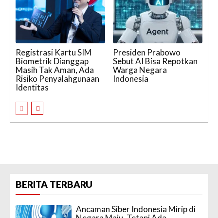
Registrasi Kartu SIM
Presiden Prabowo
Biometrik Dianggap
Sebut AI Bisa Repotkan
Masih Tak Aman, Ada
Warga Negara
Risiko Penyalahgunaan
Indonesia
Identitas
BERITA TERBARU
Ancaman Siber Indonesia Mirip di
Negara Maju, Tetapi Ada