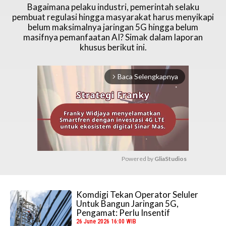
Bagaimana pelaku industri, pemerintah selaku
pembuat regulasi hingga masyarakat harus menyikapi
belum maksimalnya jaringan 5G hingga belum
masifnya pemanfaatan AI? Simak dalam laporan
khusus berikut ini.
Baca Selengkapnya
arrow_forward_ios
Powered by 
GliaStudios
M
u
Komdigi Tekan Operator Seluler
t
Untuk Bangun Jaringan 5G,
e
Pengamat: Perlu Insentif
26 June 2026 16:00 WIB