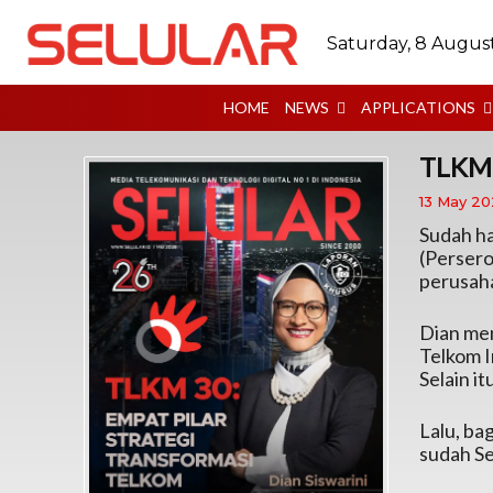
Saturday, 8 Augus
HOME
NEWS
APPLICATIONS
TLKM 
13 May 2
Sudah ha
(Persero
perusaha
Dian me
Telkom I
Selain i
Lalu, ba
sudah Se