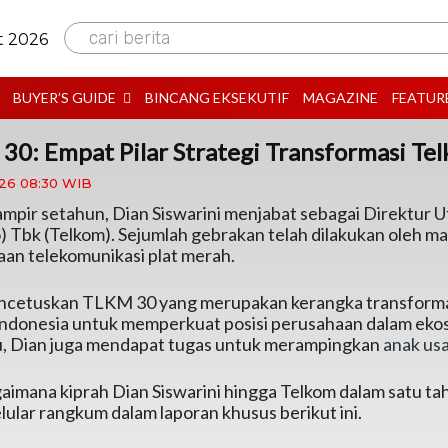
cari berita
t 2026
BUYER’S GUIDE
BINCANG EKSEKUTIF
MAGAZINE
FEATUR
30: Empat Pilar Strategi Transformasi Te
026 08:30 WIB
mpir setahun, Dian Siswarini menjabat sebagai Direktur 
) Tbk (Telkom). Sejumlah gebrakan telah dilakukan oleh ma
an telekomunikasi plat merah.
ncetuskan TLKM 30 yang merupakan kerangka transformas
ndonesia untuk memperkuat posisi perusahaan dalam ekosi
tu, Dian juga mendapat tugas untuk merampingkan
anak us
gaimana kiprah Dian Siswarini hingga Telkom dalam satu ta
lular rangkum dalam laporan khusus berikut ini.