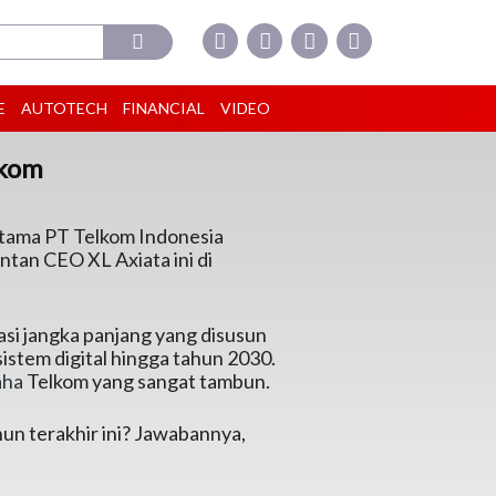
E
AUTOTECH
FINANCIAL
VIDEO
lkom
Utama PT Telkom Indonesia
ntan CEO XL Axiata ini di
i jangka panjang yang disusun
stem digital hingga tahun 2030.
aha
Telkom yang sangat tambun.
hun terakhir ini? Jawabannya,